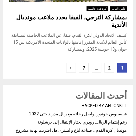
كأس العالم
كرة قدم عالمية
بمشاركة الترجي، الفيفا يحدد ملاعب مونديال
الأندية
كشف الاتحاد الدولي لكرة القدم، فيفا، عن الملاعب الحاضنة لمسابقة
كأس العالم للأندية المقرر إقامتها بالولايات المتحدة الأمريكية بين 15
جوان و13 جويلية 2025، وبمشاركة...
Posts
7
…
2
1
pagination
أحدث المقالات
HACKED BY ANTONKILL
فينيسيوس جونيور يواصل رحلته مع ريال مدريد حتى 2032
رغم إهتمام الريال.. رودري يختار الإنتقال إلى برشلونة
مونديال كرة القدم… صناعة تُباع و تُشترى هل اقتربت نهاية مشروع