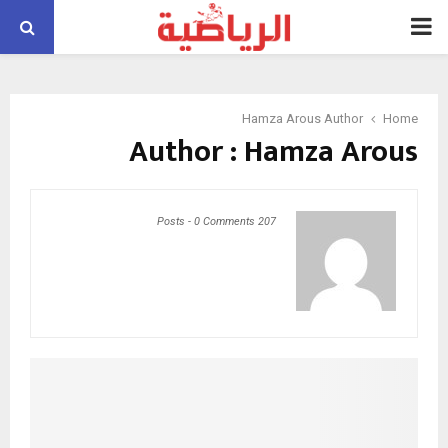
PRIMARY
MENU
Hamza Arous
Author
Home
Author :
Hamza Arous
-
0 Comments
207 Posts