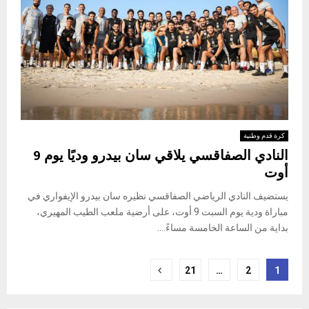
كرة قدم وطنية
النادي الصفاقسي يلاقي سان بيدرو وديًا يوم 9
أوت
يستضيف النادي الرياضي الصفاقسي نظيره سان بيدرو الإيفواري في
مباراة ودية يوم السبت 9 أوت، على أرضية ملعب الطيب المهيري،
بداية من الساعة الخامسة مساءً....
Posts
21
…
2
1
pagination