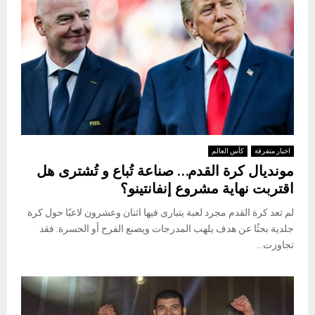
اخبار متفرقة
كأس العالم
مونديال كرة القدم… صناعة تُباع و تُشترى هل
اقتربت نهاية مشروع إنفانتينو؟
لم تعد كرة القدم مجرد لعبة يتبارى فيها اثنان وعشرون لاعبًا حول كرة
جلدية بحثًا عن هدف يلهب المدرجات ويصنع الفرح أو الحسرة. فقد
تجاوزت...