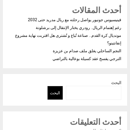
أحدث المقالات
فينيسيوس جونيور يواصل رحلته مع ريال مدريد حتى 2032
رغم إهتمام الريال.. رودري يختار الإنتقال إلى برشلونة
مونديال كرة القدم… صناعة تُباع و تُشترى هل اقتربت نهاية مشروع
إنفانتينو؟
النجم الساحلي يغلق ملف صدام بن عزيزة
الترجي يفسخ عقد كسيلة بوعالية بالتراضي
البحث
البحث
أحدث التعليقات