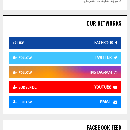
لا توجد تعليقات للعرض.
OUR NETWORKS
FACEBOOK
LIKE
TWITTER
FOLLOW
INSTAGRAM
FOLLOW
YOUTUBE
SUBSCRIBE
EMAIL
FOLLOW
FACEBOOK FEED