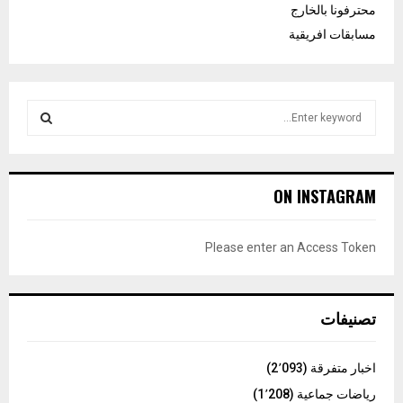
محترفونا بالخارج
مسابقات افريقية
S
e
a
S
r
c
E
ON INSTAGRAM
h
f
A
o
Please enter an Access Token
r
R
:
C
تصنيفات
H
اخبار متفرقة
(2٬093)
رياضات جماعية
(1٬208)