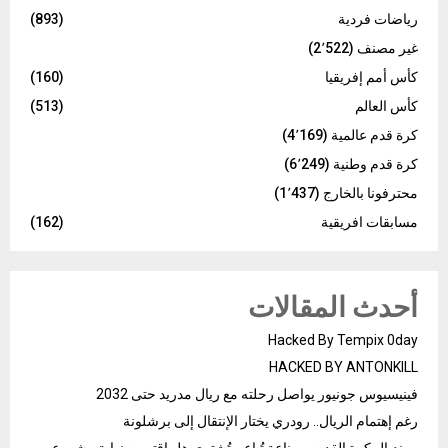
رياضات فردية
(893)
غير مصنف
(2٬522)
كأس أمم إفريقيا
(160)
كأس العالم
(513)
كرة قدم عالمية
(4٬169)
كرة قدم وطنية
(6٬249)
محترفونا بالخارج
(1٬437)
مسابقات افريقية
(162)
أحدث المقالات
Hacked By Tempix 0day
HACKED BY ANTONKILL
فينيسيوس جونيور يواصل رحلته مع ريال مدريد حتى 2032
رغم إهتمام الريال.. رودري يختار الإنتقال إلى برشلونة