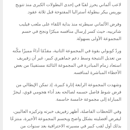
لاعب ألماني يحرز لقبًا في إحدى البطولات الكبرى منذ تتويج
بوريس بيكر ببطولة أستراليا المفتوحة قبل ثلاثة عقود.
وفرض الألماني سيطرته منذ بداية اللقاء على ملعب فيليب
شاترييه، حيث كسر إرسال منافسه مبكرًا ونجح في حسم
المجموعة الأولى بسهولة.
وردّ كوبولي بقوة في المجموعة الثانية، مقدّمًا أداءً مميزًا مكّنه
من تعديل النتيجة وسط دعم جماهيري كبير، غير أن زفيريف
استعاد زمام المبادرة في المجموعة الثالثة مستفيدًا من بعض
الأخطاء المباشرة لمنافسه.
وشهدت المجموعة الرابعة إثارة كبيرة، إذ تمكن الإيطالي من
فرض شوط فاصل حسمه لصالحه بعد أداء هجومي قوي، ليجرّ
المباراة إلى مجموعة خامسة حاسمة.
وفي اللحظات الفاصلة، أظهر زفيريف خبرته وتركيزه العاليين،
ليفرض أفضليته بشكل واضح ويحسم المجموعة الأخيرة، منتزعًا
بذلك أول لقب كبير في مسيرته الاحترافية بعد سنوات من