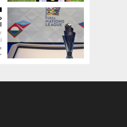
ك
د
ا
y
أ
و
نظ