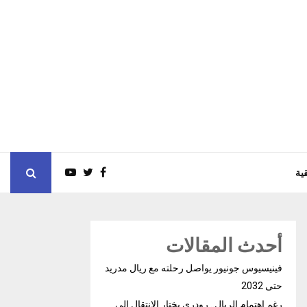
ية
أحدث المقالات
فينيسيوس جونيور يواصل رحلته مع ريال مدريد
حتى 2032
رغم إهتمام الريال.. رودري يختار الإنتقال إلى