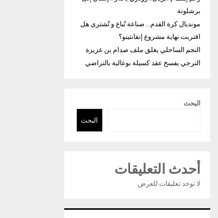
برشلونة
مونديال كرة القدم… صناعة تُباع و تُشترى هل
اقتربت نهاية مشروع إنفانتينو؟
النجم الساحلي يغلق ملف صدام بن عزيزة
الترجي يفسخ عقد كسيلة بوعالية بالتراضي
البحث
البحث
أحدث التعليقات
لا توجد تعليقات للعرض.