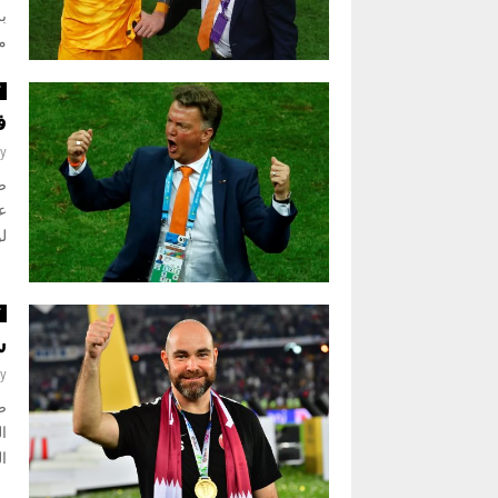
مو
ك
ف
y
لو
ك
س
y
ص
ال
ال