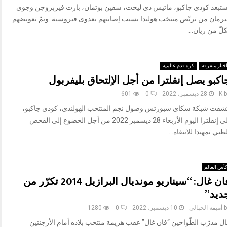
ُستبعد كودي جاكبو، ماتيس دي ليخت، سفين بوتمان، بارت فيربروجن وجوي
يرمان من تربّص منتخب هولندا بسبب إصابتهم بعدوى فيروسية. وتمّ تعويضهم
لّ من ريان...
خبار متفرقة
كرة قدم عالمية
اكبو يصل إنقلترا من أجل الاِلتحاق بليفربول
b
K
28 ديسمبر، 2022
0
601
شفت شبكة سكاي سبورتس وصول نجم المنتخب الهولندي، كودي جاكبو،
إلى إنقلترا اليوم الأربعاء 28 ديسمبر 2022 من أجل الخضوع إلى الفحص
طبي تمهيدا للانتقاه...
أس العالم
فان غال: “سيناريو مونديال البرازيل 2014 تكرّر من
ديد”
b
أميمة الجبالي
10 ديسمبر، 2022
0
1280
ال مدرّب الطّواحين “فان غال” عقب هزيمة منتخب بلاده أمام الأرجنتين