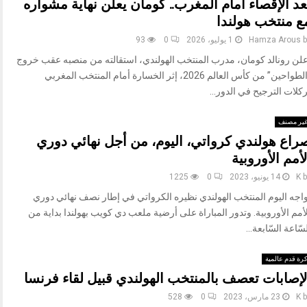
عد الإقصاء أمام المغرب.. كومان يعلن نهاية مشواره
ع منتخب هولندا
b
Hamza Arous
1 يوليو، 2026
0
93
علن رونالد كومان، مدرب المنتخب الهولندي، استقالته من منصبه عقب خروج
“الطواحين” من كأس العالم 2026، إثر الخسارة أمام المنتخب المغربي
كلات الترجيح في الدور...
ير مصنف
راع هولندي كرواتي، اليوم، من أجل نهائي دوري
لأمم الأوروبية
b
K
14 يونيو، 2023
0
1225
واجه اليوم المنتخب الهولندي نظيره الكرواتي في إطار نصف نهائي دوري
أمم الأوروبية. وتدور المباراة على أرضية ملعب دي كويب بهولندا بداية من
سّاعة السّابعة...
رة قدم عالمية
لإصابات تعصف بالمنتخب الهولندي قبيل لقاء فرنسا
b
K
23 مارس، 2023
0
528