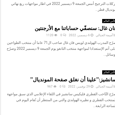
بركلات الترجيح أمس الجمعة 9 ديسمبر 2022 في اطار مواجهات ربع نهائي
نديال قطر...
أس العالم
ان غال: سنصفّي حساباتنا مع الأرجنتين
b
أميمة الجبالي
6 ديسمبر، 2022
0
1120
صرّح المدرب الهولندي لويس فان غال صاحب ال71 عاما أن منتخب الطواحين
على أتم الإستعدادا لمواجهة منتخب التانغو يوم الجمعة 9 ديسمبر 2022 وصرّح
سائل...
أس العالم
انشيز:”علينا أن نغلق صفحة المونديال”
b
أميمة الجبالي
29 نوفمبر، 2022
0
967
رّح النّاخب القطري فليكيس سانشيز في اللقاء الإعلامي الذي سبق مواجهة
منتخب القطري و نظيره الهولندي والتي من المنتظر أن تُقام اليوم في
ساعة الرابعة...