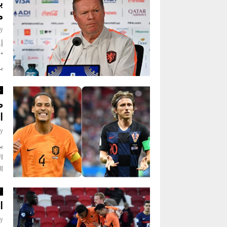
ب
م
y
أ
بر
غ
ص
ا
y
ي
ال
ال
ك
ا
y