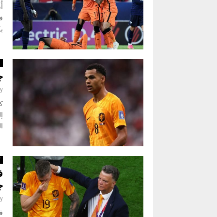
أ
ف
بك
ا
ج
y
ك
ال
ك
ج
y
ق