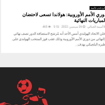
رة قدم عالمية
وري الأمم الأوروبية: هولاندا تسعى لاحتضان
لمباريات النهائية
b
أميمة الجبالي
26 سبتمبر، 2022
0
465
علن الاتحاد الهولندي أمس الأحد أنه مُرشح لاستضافة الدور نصف نهائي
النهائي من دوري الأمم الأوروبية وذلك عقب فوز المنتخب الهولندي على
يره البلجيكي بهدف...