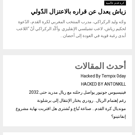
كرة قدم عالمية
زياش يعدل عن قراره بالاعتزال الدّولي
وجّه وليد الركراكي، مدرب المنتخب المغربي لكرة القدم، الدّعوة
لحكيم زياش، لاعب تشيلسي الإنقليزي. وأكّد الركراكي أنّ “اللاعب
أبدى رغبة قوية في العودة إلى أحضان...
أحدث المقالات
Hacked By Tempix 0day
HACKED BY ANTONKILL
فينيسيوس جونيور يواصل رحلته مع ريال مدريد حتى 2032
رغم إهتمام الريال.. رودري يختار الإنتقال إلى برشلونة
مونديال كرة القدم… صناعة تُباع و تُشترى هل اقتربت نهاية مشروع
إنفانتينو؟