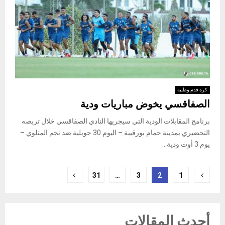
كرة قدم وطنية
الصفاقسي يخوض مباريات ودية
برنامج المقابلات الودية التي سيجريها النادي الصفاقسي خلال تربصه
التحضيري بمدينة حمام بورقيبة – اليوم 30 جويلية ضد نجم المتلوي –
يوم 3 أوت ودية...
Posts
31
…
3
2
1
pagination
أحدث المقالات