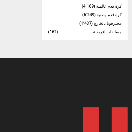
كرة قدم عالمية
(4٬169)
كرة قدم وطنية
(6٬249)
محترفونا بالخارج
(1٬437)
مسابقات افريقية
(162)