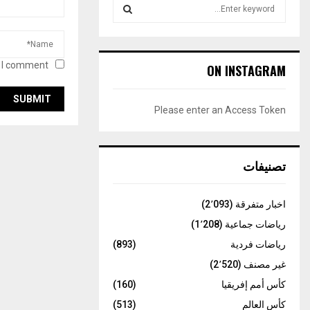
S
e
a
S
r
c
E
 I comment.
ON INSTAGRAM
h
f
A
o
Please enter an Access Token
r
R
:
C
تصنيفات
H
اخبار متفرقة
(2٬093)
رياضات جماعية
(1٬208)
رياضات فردية
(893)
غير مصنف
(2٬520)
كأس أمم إفريقيا
(160)
كأس العالم
(513)