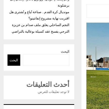
برشلونة
مونديال كرة القدم… صناعة تُباع و تُشترى هل
اقتربت نهاية مشروع إنفانتينو؟
النجم الساحلي يغلق ملف صدام بن عزيزة
الترجي يفسخ عقد كسيلة بوعالية بالتراضي
البحث
البحث
أحدث التعليقات
لا توجد تعليقات للعرض.