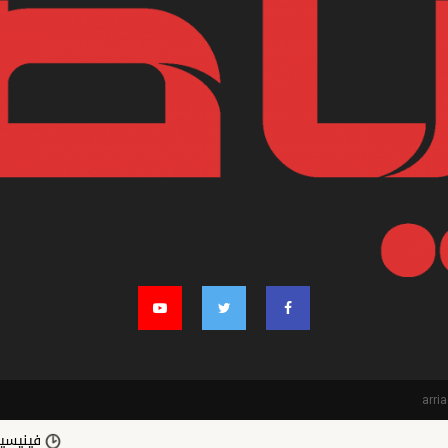
فينيسيوس جونيور ي