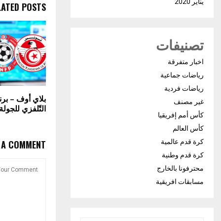
يناير 2020
LATED POSTS
تصنيفات
اخبار متفرقة
رياضات جماعية
رياضات فردية
بلاي أوف – برنا
غير مصنف
التّلفزي للجولة
كأس أمم إفريقيا
كأس العالم
كرة قدم عالمية
E A COMMENT
كرة قدم وطنية
محترفونا بالخارج
مسابقات افريقية