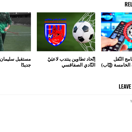
RE
مج النّقل
اِتّحاد تطاوين ينتدب لاعبَيْ
مستقبل سليمان يعي
 الخامسة (إيّاب)
النّادي الصفاقسي
جديدًا
LEAV