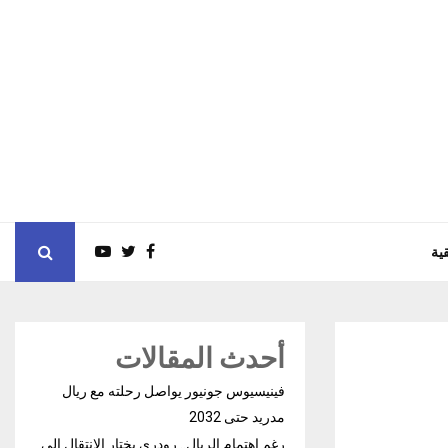
ية
أحدث المقالات
فينيسيوس جونيور يواصل رحلته مع ريال
مدريد حتى 2032
رغم إهتمام الريال.. رودري يختار الإنتقال إلى