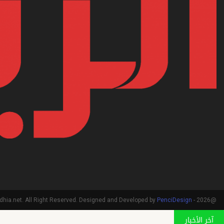
PenciDesign
@2026 - arriadhia.net. All Right Reserved. Designed and Developed by
آخر الأخبار