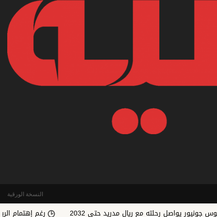
النسخة الورقية
واصل رحلته مع ريال مدريد حتى 2032
رغم إهتمام الريال.. رودري ي