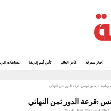
اخبار متفرقة
كأس العالم
كأس أمم إفريقيا
مسابقات افريق
 وطنية
كأس تونس :قرعة الدور ثمن النهائي
س :قرعة الدور ثمن النهائي
30 مارس، 2026
0
279