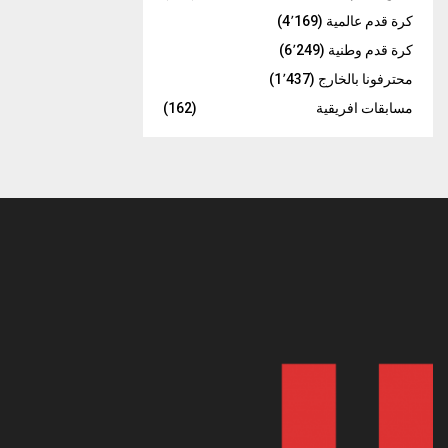
كرة قدم عالمية
(4٬169)
كرة قدم وطنية
(6٬249)
محترفونا بالخارج
(1٬437)
مسابقات افريقية
(162)