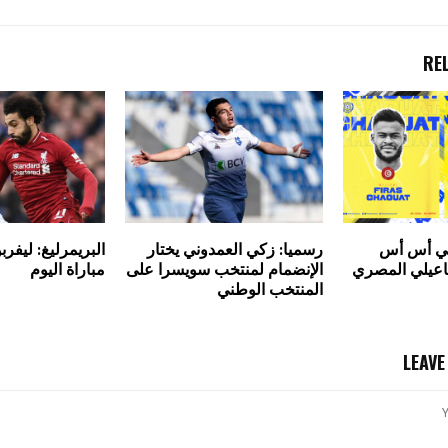
RE
سي أس أس
رسميا: زكي العمدوني يختار
البريمرليغ: ليفر
ماعيلي المصري
الإنضمام لمنتخب سويسرا على
مباراة اليوم
المنتخب الوطني
LEAV