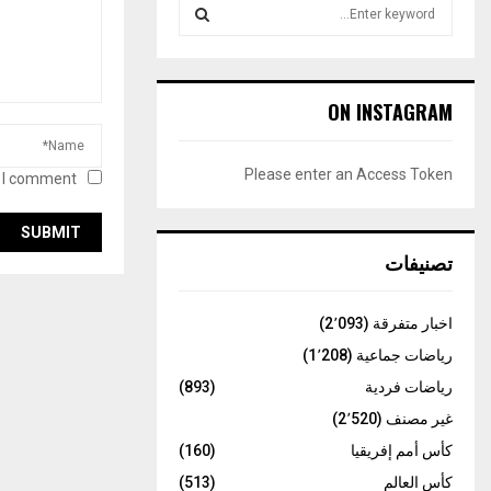
S
e
a
S
r
c
E
ON INSTAGRAM
h
f
A
o
Please enter an Access Token
 I comment.
r
R
:
C
تصنيفات
H
اخبار متفرقة
(2٬093)
رياضات جماعية
(1٬208)
رياضات فردية
(893)
غير مصنف
(2٬520)
كأس أمم إفريقيا
(160)
كأس العالم
(513)