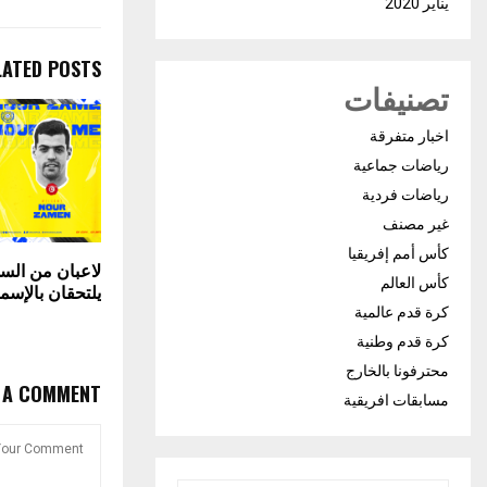
يناير 2020
LATED POSTS
تصنيفات
اخبار متفرقة
رياضات جماعية
رياضات فردية
غير مصنف
كأس أمم إفريقيا
لاعبان من ال
كأس العالم
يلتحقان بالإس
كرة قدم عالمية
كرة قدم وطنية
محترفونا بالخارج
E A COMMENT
مسابقات افريقية