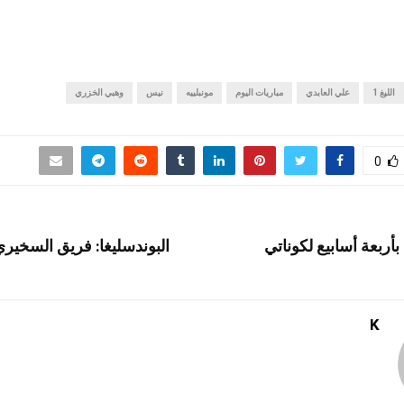
الليغ 1
علي العابدي
مباريات اليوم
مونبلييه
نيس
وهبي الخزري
0
بأربعة أسابيع لكوناتي
البوندسليغا: فريق السخير
K