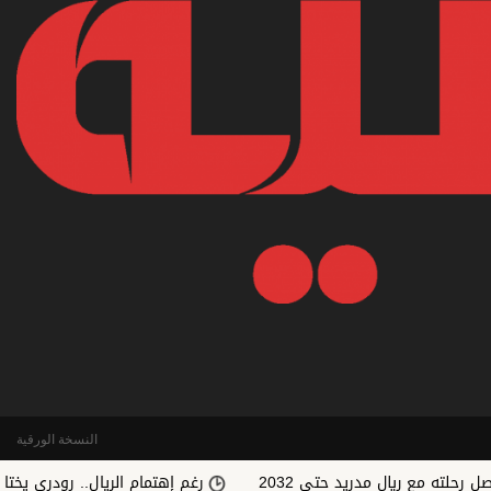
النسخة الورقية
ال مدريد حتى 2032
رغم إهتمام الريال.. رودري يختار الإنتقال إل