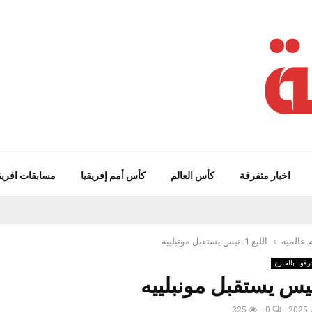
اخبار متفرقة
كأس العالم
كأس أمم إفريقيا
مسابقات افريق
 عالمية
الليغ 1: نيس يستقبل مونبلييه
فونا بالخارج
325
0