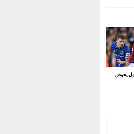
بول يخوض