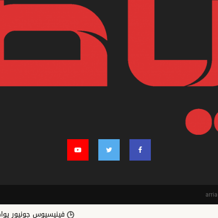
فينيسيوس جونيور يواصل رحلته مع ري