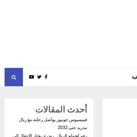
ية
أحدث المقالات
فينيسيوس جونيور يواصل رحلته مع ريال
مدريد حتى 2032
رغم إهتمام الريال.. رودري يختار الإنتقال إلى