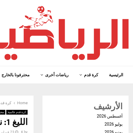
الرئيسية
كرة قدم
رياضات أخرى
محترفونا بالخارج
الأرشيف
Home
كرة قدم
كرة قدم عالمية
محتر
أغسطس 2026
الليغ 1: نيس يستقبل مونبلييه
يوليو 2026
يونيو 2026
by
K
23 فبراير، 2025