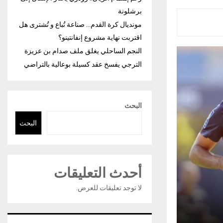
برشلونة
مونديال كرة القدم… صناعة تُباع و تُشترى هل
اقتربت نهاية مشروع إنفانتينو؟
النجم الساحلي يغلق ملف صدام بن عزيزة
الترجي يفسخ عقد كسيلة بوعالية بالتراضي
البحث
البحث
أحدث التعليقات
لا توجد تعليقات للعرض.