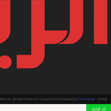
PenciDesign
@2026 - arriadhia.net. All Right Reserved. Designed and Developed by
آخر الأخبار