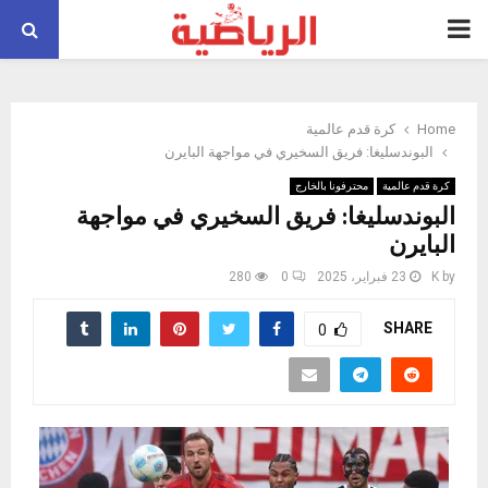
PRIMARY
MENU
Home
كرة قدم عالمية
البوندسليغا: فريق السخيري في مواجهة البايرن
كرة قدم عالمية
محترفونا بالخارج
البوندسليغا: فريق السخيري في مواجهة
البايرن
by
K
23 فبراير، 2025
0
280
SHARE
0