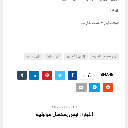
19:30
هوفنهايم – شتوتغارت
آينتراخت فرانكفورت
إلياس السّخيري
البوندسليغا
بايرن ميونخ
SHARE
0
PREVIOUS POST
الليغ 1: نيس يستقبل مونبلييه