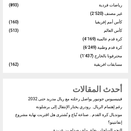
رياضات فردية
(893)
غير مصنف
(2٬520)
كأس أمم إفريقيا
(160)
كأس العالم
(513)
كرة قدم عالمية
(4٬169)
كرة قدم وطنية
(6٬249)
محترفونا بالخارج
(1٬437)
مسابقات افريقية
(162)
أحدث المقالات
فينيسيوس جونيور يواصل رحلته مع ريال مدريد حتى 2032
رغم إهتمام الريال.. رودري يختار الإنتقال إلى برشلونة
مونديال كرة القدم… صناعة تُباع و تُشترى هل اقتربت نهاية مشروع
إنفانتينو؟
النجم الساحلي يغلق ملف صدام بن عزيزة