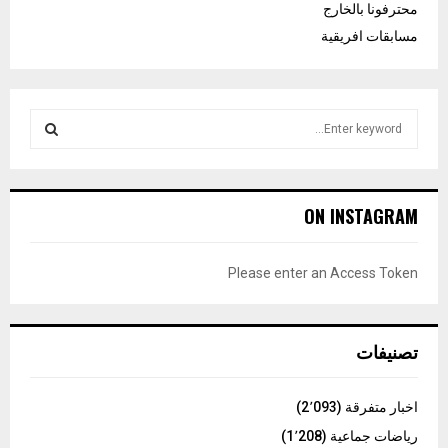
محترفونا بالخارج
مسابقات افريقية
S
e
a
S
r
c
E
ON INSTAGRAM
h
f
A
o
Please enter an Access Token
r
R
:
C
تصنيفات
H
اخبار متفرقة
(2٬093)
رياضات جماعية
(1٬208)