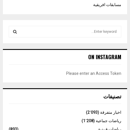
مسابقات افريقية
S
e
a
S
r
c
E
ON INSTAGRAM
h
f
A
o
Please enter an Access Token
r
R
:
C
تصنيفات
H
اخبار متفرقة
(2٬093)
رياضات جماعية
(1٬208)
رياضات فردية
(893)