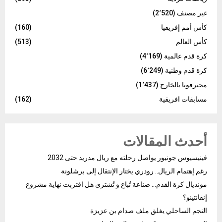
غير مصنف
(2٬520)
كأس أمم إفريقيا
(160)
كأس العالم
(513)
كرة قدم عالمية
(4٬169)
كرة قدم وطنية
(6٬249)
محترفونا بالخارج
(1٬437)
مسابقات افريقية
(162)
أحدث المقالات
فينيسيوس جونيور يواصل رحلته مع ريال مدريد حتى 2032
رغم إهتمام الريال.. رودري يختار الإنتقال إلى برشلونة
مونديال كرة القدم… صناعة تُباع و تُشترى هل اقتربت نهاية مشروع
إنفانتينو؟
النجم الساحلي يغلق ملف صدام بن عزيزة