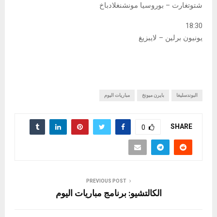
شتوتغارت – بوروسيا مونشنغلادباخ
18:30
يونيون برلين – لايبزيغ
البوندسليغا
بايرن ميونخ
مباريات اليوم
SHARE
0
PREVIOUS POST
الكالتشيو: برنامج مباريات اليوم