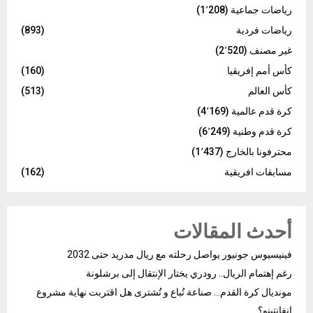
رياضات جماعية
(1٬208)
رياضات فردية
(893)
غير مصنف
(2٬520)
كأس أمم إفريقيا
(160)
كأس العالم
(513)
كرة قدم عالمية
(4٬169)
كرة قدم وطنية
(6٬249)
محترفونا بالخارج
(1٬437)
مسابقات افريقية
(162)
أحدث المقالات
فينيسيوس جونيور يواصل رحلته مع ريال مدريد حتى 2032
رغم إهتمام الريال.. رودري يختار الإنتقال إلى برشلونة
مونديال كرة القدم… صناعة تُباع و تُشترى هل اقتربت نهاية مشروع
إنفانتينو؟