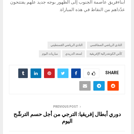
أبناءفريق عاصمة الجنوب إلى الظهور بوجه جديد علّهم يفتتحون
عدّداهم من النقاط في هذه المباراة.
النادي الرياضي الصفاقسي
النادي الرياضي القسنطيني
كأس الكونفدرالية الإفريقية
لسعد الدريدي
مباريات اليوم
SHARE
0
PREVIOUS POST
دوري أبطال إفريقيا: الترجي من أجل حسم الترشّح
اليوم