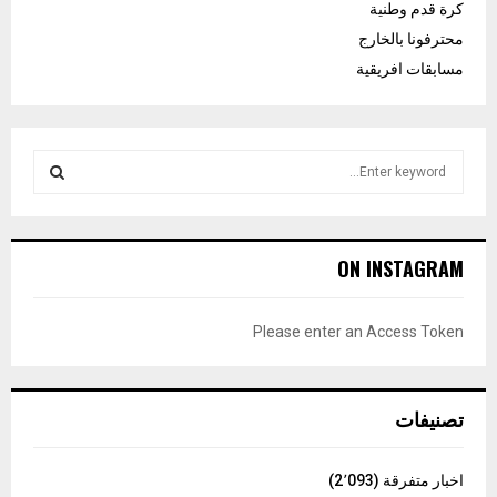
كرة قدم وطنية
محترفونا بالخارج
مسابقات افريقية
S
e
a
S
r
c
E
ON INSTAGRAM
h
f
A
o
Please enter an Access Token
r
R
:
C
تصنيفات
H
اخبار متفرقة
(2٬093)