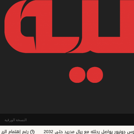
النسخة الورقية
واصل رحلته مع ريال مدريد حتى 2032
رغم إهتمام الريال.. رودري 