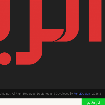
PenciDesign
@2026 - arriadhia.net. All Right Reserved. Designed and Developed by
آخر الأخبار