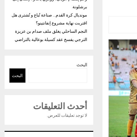
برشلونة
مونديال كرة القدم… صناعة تُباع و تُشترى هل
اقتربت نهاية مشروع إنفانتينو؟
النجم الساحلي يغلق ملف صدام بن عزيزة
الترجي يفسخ عقد كسيلة بوعالية بالتراضي
البحث
البحث
أحدث التعليقات
لا توجد تعليقات للعرض.