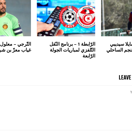
لا سيديبي
الرّابطة 1 – برنامج النّقل
التّرجي – معلول
لنجم الساحلي
التّلفزي لمباريات الجولة
غياب معزّ بن شري
الرّابعة
LEAV