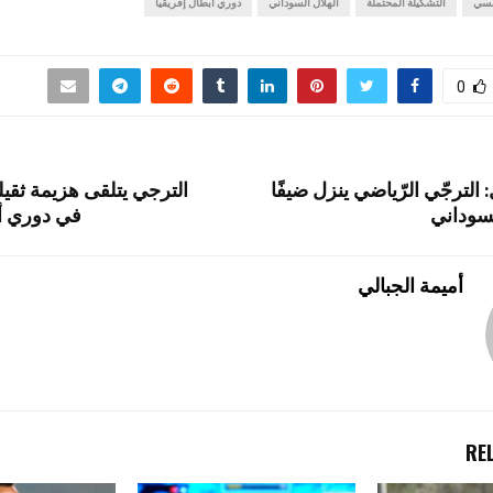
نسي
التشكيلة المحتملة
الهلال السوداني
دوري أبطال إفريقيا
0
 الترجّي الرّياضي ينزل ضيفًا
الترجي يتلقى هزيمة ثقيلة
لسوداني
في دوري أب
أميمة الجبالي
RE