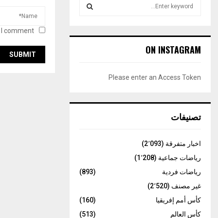
S
e
a
S
 I comment.
r
c
E
ON INSTAGRAM
h
f
A
o
Please enter an Access Token
r
R
:
C
تصنيفات
H
اخبار متفرقة
(2٬093)
رياضات جماعية
(1٬208)
رياضات فردية
(893)
غير مصنف
(2٬520)
كأس أمم إفريقيا
(160)
كأس العالم
(513)