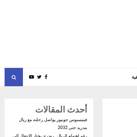
ية
أحدث المقالات
فينيسيوس جونيور يواصل رحلته مع ريال
مدريد حتى 2032
رغم إهتمام الريال.. رودري يختار الإنتقال إلى