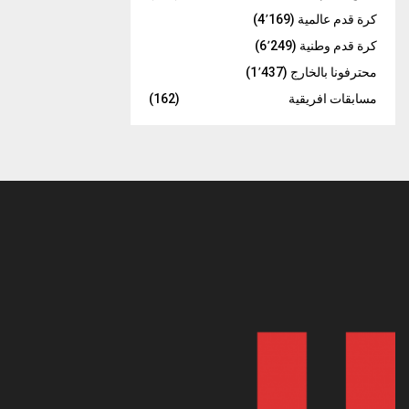
كرة قدم عالمية
(4٬169)
كرة قدم وطنية
(6٬249)
محترفونا بالخارج
(1٬437)
مسابقات افريقية
(162)