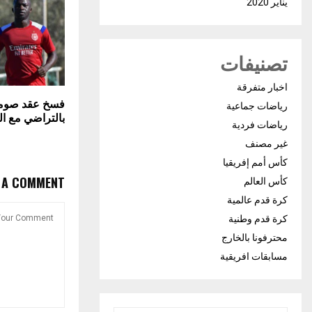
يناير 2020
تصنيفات
اخبار متفرقة
فسخ عقد صوماي
رياضات جماعية
بالتراضي مع ا
رياضات فردية
غير مصنف
كأس أمم إفريقيا
E A COMMENT
كأس العالم
كرة قدم عالمية
كرة قدم وطنية
محترفونا بالخارج
مسابقات افريقية