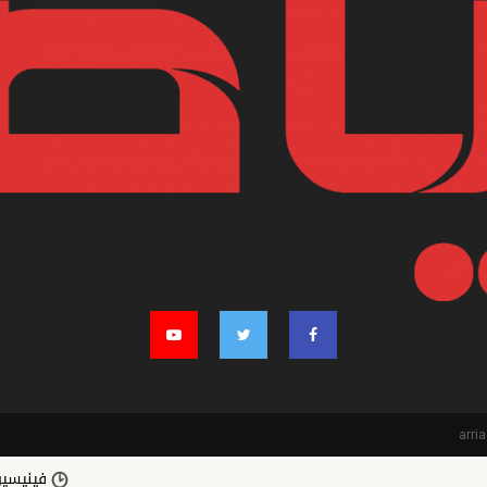
فينيسيوس جونيور ي