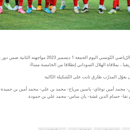
يخوض التّرجي الرّياضي التّونسي اليوم الجمعة 1 ديسمبر 2023 مواجهته
قيا ، بملاقاة الهلال السوداني إنطلاقا من الخامسة مساءً.
يعوّل المدرّب طارق ثابت على التّشكيلة التّالية:
- محمد أمين توغاي- ياسين مرياح- محمد بن علي- محمد أمين بن حميدة- أ
 تقا- حسام الدين غشة- يان ساس- محمد علي بن حمودة.