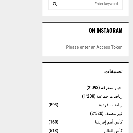
S
e
a
S
r
c
E
ON INSTAGRAM
h
f
A
o
Please enter an Access Token
r
R
:
C
تصنيفات
H
اخبار متفرقة
(2٬093)
رياضات جماعية
(1٬208)
رياضات فردية
(893)
غير مصنف
(2٬520)
كأس أمم إفريقيا
(160)
كأس العالم
(513)