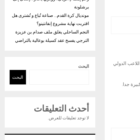
برشلونة
مونديال كرة القدم… صناعة تُباع و تُشترى هل
اقتربت نهاية مشروع إنفانتينو؟
النجم الساحلي يغلق ملف صدام بن عزيزة
الترجي يفسخ عقد كسيلة بوعالية بالتراضي
للاعب الدولي
البحث
البحث
بيرة جدا.
أحدث التعليقات
لا توجد تعليقات للعرض.