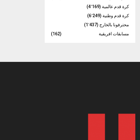
كرة قدم عالمية
(4٬169)
كرة قدم وطنية
(6٬249)
محترفونا بالخارج
(1٬437)
مسابقات افريقية
(162)