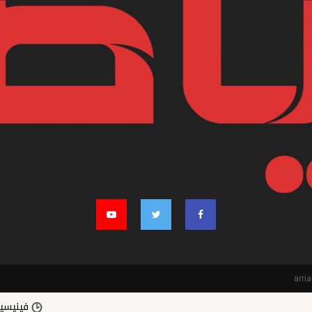
فينيسيوس جونيور 