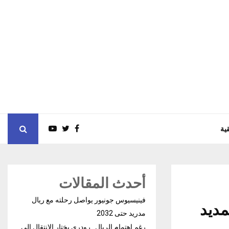
ية
أحدث المقالات
فينيسيوس جونيور يواصل رحلته مع ريال
مديد
مدريد حتى 2032
رغم إهتمام الريال.. رودري يختار الإنتقال إلى