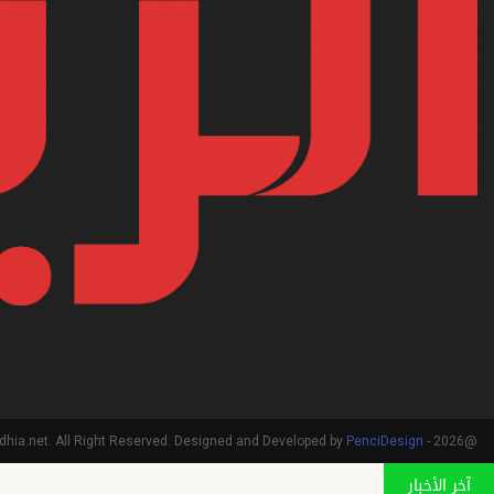
PenciDesign
@2026 - arriadhia.net. All Right Reserved. Designed and Developed by
آخر الأخبار