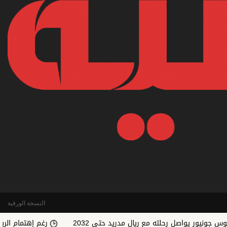
النسخة الورقية
يواصل رحلته مع ريال مدريد حتى 2032
رغم إهتمام الريال.. رودري 