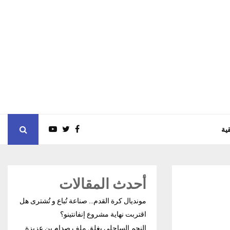
ية
أحدث المقالات
مونديال كرة القدم… صناعة تُباع و تُشترى هل
اقتربت نهاية مشروع إنفانتينو؟
النجم الساحلي يغلق ملف صدام بن عزيزة