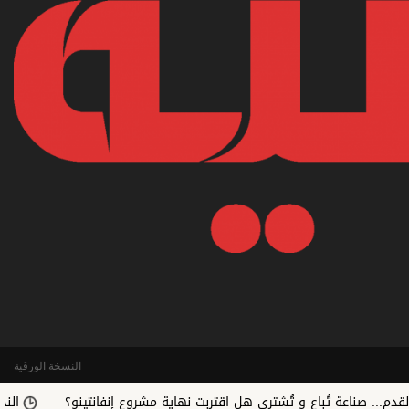
النسخة الورقية
عة تُباع و تُشترى هل اقتربت نهاية مشروع إنفانتينو؟
النجم الساحلي