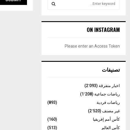
S
e
a
S
r
c
E
ON INSTAGRAM
h
f
A
o
Please enter an Access Token
r
R
:
C
تصنيفات
H
اخبار متفرقة
(2٬093)
رياضات جماعية
(1٬208)
رياضات فردية
(893)
غير مصنف
(2٬520)
كأس أمم إفريقيا
(160)
كأس العالم
(513)