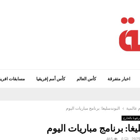
اخبار متفرقة
كأس العالم
كأس أمم إفريقيا
مسابقات افريق
 عالمية
البوندسليغا: برنامج مباريات اليوم
فونا بالخارج
يغا: برنامج مباريات اليوم
465
0