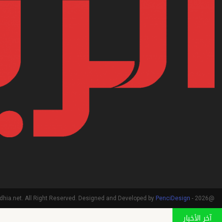
PenciDesign
@2026 - arriadhia.net. All Right Reserved. Designed and Developed by
آخر الأخبار