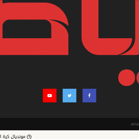
مونديال كرة القدم... صنا