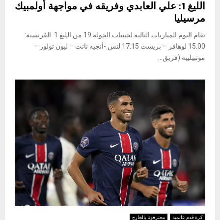
الليغ 1: علي العابدي وفريقه في مواجهة أولمبيك
مرسيليا
تقام اليوم المباريات التالية لحساب الجولة 19 من الليغ 1 الفرنسية:
15:00 لوهافر – بريست 17:15 لنس -أنجيه نانت – ليون تولوز –
مونبيلييه (فريق...
كرة قدم عالمية
محترفونا بالخارج