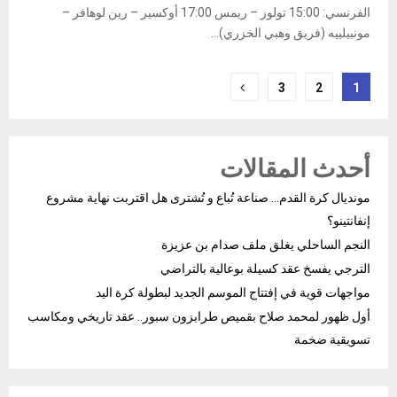
الفرنسي: 15:00 تولوز – ريمس 17:00 أوكسير – رين لوهافر –
مونبيلييه (فريق وهبي الخزري)...
Posts
3
2
1
pagination
أحدث المقالات
مونديال كرة القدم… صناعة تُباع و تُشترى هل اقتربت نهاية مشروع
إنفانتينو؟
النجم الساحلي يغلق ملف صدام بن عزيزة
الترجي يفسخ عقد كسيلة بوعالية بالتراضي
مواجهات قوية في إفتتاح الموسم الجديد لبطولة كرة اليد
أول ظهور لمحمد صلاح بقميص طرابزون سبور.. عقد تاريخي ومكاسب
تسويقية ضخمة