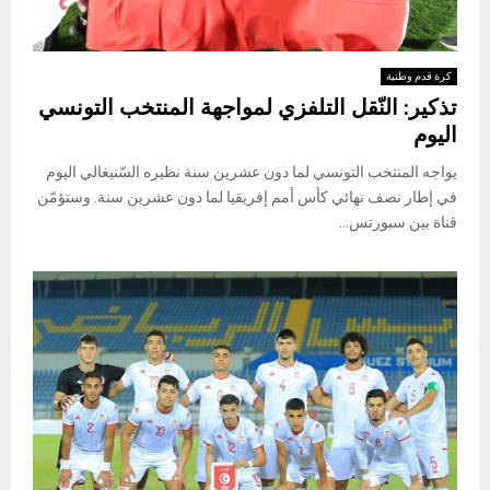
كرة قدم وطنية
تذكير: النّقل التلفزي لمواجهة المنتخب التونسي
اليوم
يواجه المنتخب التونسي لما دون عشرين سنة نظيره السّنيغالي اليوم
في إطار نصف نهائي كأس أمم إفريقيا لما دون عشرين سنة. وستؤمّن
قناة بين سبورتس...