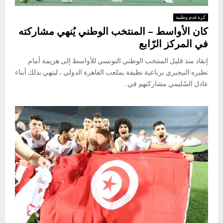
كرة قدم وطنية
كان الأواسط – المنتخب الوطني يُنهي مشاركته
في المركز الرّابع
إنقاد منذ قليل المنتخب الوطني التونسي للأواسط إلى هزيمة أمام
نظيره النيجيري برباعية نظيفة بملعب القاهرة الدولي ، لينهي بذلك أبناء
عادل السّليمي مشاركنهم في...