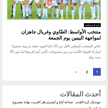
كرة قدم وطنية
منتخب الأواسط: الضّاوي وغربال جاهزان
لمواجهة البينين يوم الجمعة
خاض المنتخب الوطني لأقل من 20 عامًا اليوم حصّة تدريبية تحضيرًا
لمباراة الجولة الثّانية من دور مجموعات كأس أمم إفريقيا لما دون 20
سنة. وقد...
Posts
2
1
pagination
أحدث المقالات
مونديال كرة القدم… صناعة تُباع و تُشترى هل اقتربت نهاية مشروع