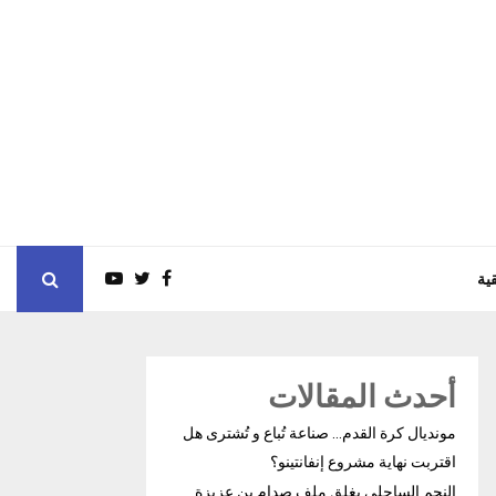
ية
أحدث المقالات
مونديال كرة القدم… صناعة تُباع و تُشترى هل
اقتربت نهاية مشروع إنفانتينو؟
النجم الساحلي يغلق ملف صدام بن عزيزة