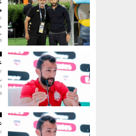
ع
م
y
في
مع
ال
ك
ع
y
ت
ا
ال
ا
ع
y