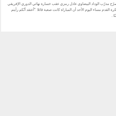
رّح مدرّب الوداد البيضاوي عادل رمزي عقب خسارة نهائي الدوري الإفريقي
رة القدم مساء اليوم الأحد أن المباراة كانت صعبة قائلا :”أعتقد أنّكم رأيتم
ّا...