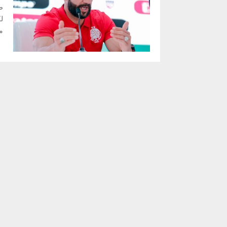
ص
لك
من