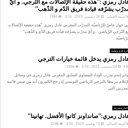
ادل رمزي :”هذه حقيقة الإتّصالات مع التّرجي.. و أيّ
درّب يشرّفه قيادة فريق الدّم و الذّهب”
b
أميمة الجبالي
26 ديسمبر، 2023
0
1580
 حوار خاصّ للرّياضيّة: المدرّب المغربي عادل رمزي :”هذه حقيقة الإتّصالات
 التّرجي الرّياضي .. و أيّ مدرّب يشرّفه قيادة فريق الدّم و الذّهب”
رّياضيّة...
رة قدم وطنية
ادل رمزي يدخل قائمة خيارات الترجي
b
K
24 ديسمبر، 2023
0
5356
واتر إسم مدرب الوداد البيضاوي السابق المغربي عادل رمزي في وسائل
لإعلام مرتبطا بالترجي الرياضي التونسي إذ رجح الكثيرون أنه من ضمن قائمة
مدربين التي...
خبار متفرقة
ادل رمزي:”صانداونز كانوا الأفضل.. تهانينا”
b
أميمة الجبالي
12 نوفمبر، 2023
0
2248