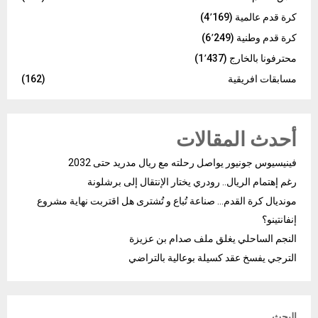
كرة قدم عالمية
(4٬169)
كرة قدم وطنية
(6٬249)
محترفونا بالخارج
(1٬437)
مسابقات افريقية
(162)
أحدث المقالات
فينيسيوس جونيور يواصل رحلته مع ريال مدريد حتى 2032
رغم إهتمام الريال.. رودري يختار الإنتقال إلى برشلونة
مونديال كرة القدم… صناعة تُباع و تُشترى هل اقتربت نهاية مشروع
إنفانتينو؟
النجم الساحلي يغلق ملف صدام بن عزيزة
الترجي يفسخ عقد كسيلة بوعالية بالتراضي
البحث