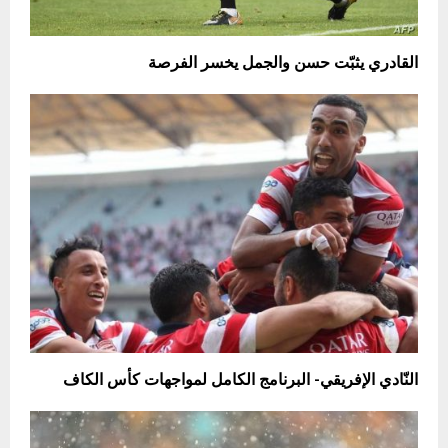
القادري يثبّت حسن والجمل يخسر الفرصة
النّادي الإفريقي- البرنامج الكامل لمواجهات كأس الكاف