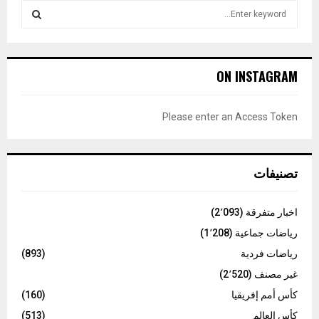
S
e
a
S
r
c
E
ON INSTAGRAM
h
f
A
o
Please enter an Access Token
r
R
:
C
تصنيفات
H
اخبار متفرقة
(2٬093)
رياضات جماعية
(1٬208)
رياضات فردية
(893)
غير مصنف
(2٬520)
كأس أمم إفريقيا
(160)
كأس العالم
(513)