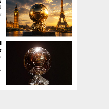
ل
ل
y
ت
ا
ا
ت
y
أس