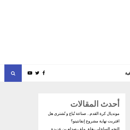
ية
أحدث المقالات
مونديال كرة القدم… صناعة تُباع و تُشترى هل
اقتربت نهاية مشروع إنفانتينو؟
النجم الساحلي يغلق ملف صدام بن عزيزة