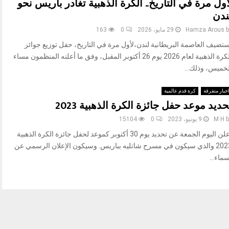
أول مرة في التاريخ.. الكرة الذهبية تغادر باريس نحو
ندن
b
Hamza Arous
29 مايو، 2026
0
163
ستضيف العاصمة البريطانية لندن،لأول مرة في التاريخ، حفل توزيع جوائز
الكرة الذهبية لعام 2026 يوم 26 أكتوبر المقبل، وفق ما أعلنه المنظمون مساء
لخميس، وذلك...
خبار متفرقة
كرة قدم عالمية
حديد موعد حفل جائزة الكرة الذهبية 2023
b
M H
9 يونيو، 2023
0
15104
أعلن اليوم الجمعة عن تحديد يوم 30 أكتوبر كموعد لحفل جائزة الكرة الذهبية
2023 والذي سيكون في مسرح شاتليه بباريس. وسيكون الإعلان الرسمي عن
ماء...