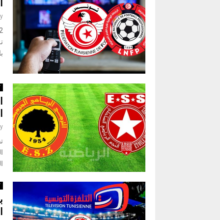
ا
y
با
ك
ا
ا
y
تق
ال
ك
ب
ا