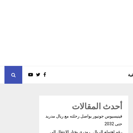
ية
أحدث المقالات
فينيسيوس جونيور يواصل رحلته مع ريال مدريد
حتى 2032
رغم إهتمام الريال.. رودري يختار الإنتقال إلى