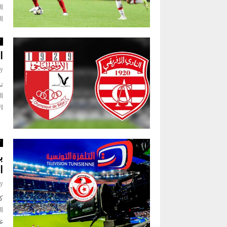
ا
ك
ا
y
ال
ك
ب
ا
y
ك
ال
غي