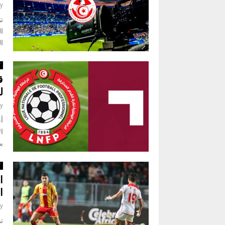
y
تن
ال
ك
ق
ل
y
أ
ال
بط
ك
ا
ا
y
تق