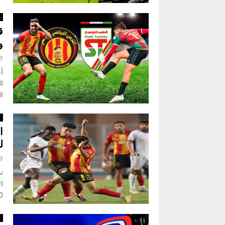
غ
ق
و
y
أع
ا
ال
ك
ا
ل
y
4:00
ك