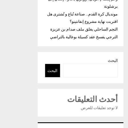
برشلونة
مونديال كرة القدم… صناعة تُباع و تُشترى هل
اقتربت نهاية مشروع إنفانتينو؟
النجم الساحلي يغلق ملف صدام بن عزيزة
الترجي يفسخ عقد كسيلة بوعالية بالتراضي
البحث
البحث
أحدث التعليقات
لا توجد تعليقات للعرض.