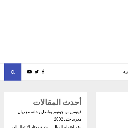
ية
أحدث المقالات
فينيسيوس جونيور يواصل رحلته مع ريال
مدريد حتى 2032
رغم إهتمام الريال.. رودري يختار الإنتقال إلى