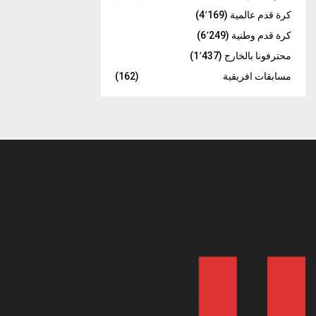
كرة قدم عالمية
(4٬169)
كرة قدم وطنية
(6٬249)
محترفونا بالخارج
(1٬437)
مسابقات افريقية
(162)