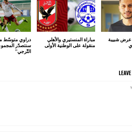
 عرض شبيبة
مباراة المنستيري والأهلي
دراوي متوسّط ميد
ي
منقولة على الوطنية الأولى
سنتصدّر المجموع
التّرجي”
LEAV