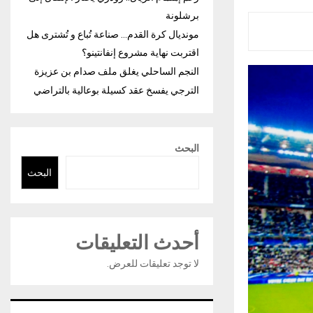
برشلونة
مونديال كرة القدم… صناعة تُباع و تُشترى هل
اقتربت نهاية مشروع إنفانتينو؟
النجم الساحلي يغلق ملف صدام بن عزيزة
الترجي يفسخ عقد كسيلة بوعالية بالتراضي
البحث
البحث
أحدث التعليقات
لا توجد تعليقات للعرض.