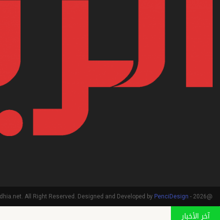
PenciDesign
@2026 - arriadhia.net. All Right Reserved. Designed and Developed by
آخر الأخبار