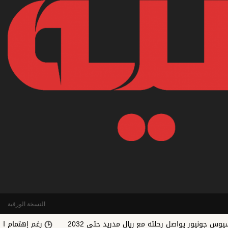
النسخة الورقية
يواصل رحلته مع ريال مدريد حتى 2032
رغم إهتمام الريال.. رودري