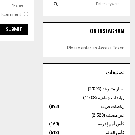
S
e
a
 I comment.
S
r
c
E
ON INSTAGRAM
h
f
A
o
Please enter an Access Token
r
R
:
C
تصنيفات
H
اخبار متفرقة
(2٬093)
رياضات جماعية
(1٬208)
رياضات فردية
(893)
غير مصنف
(2٬520)
كأس أمم إفريقيا
(160)
كأس العالم
(513)