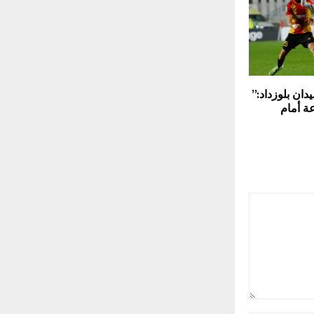
ان بلوزداد:”
ة أمام