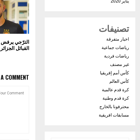
يناير 2020
تصنيفات
اخبار متفرقة
الترّجي يرفض
القبائل الجزائر
رياضات جماعية
رياضات فردية
غير مصنف
كأس أمم إفريقيا
E A COMMENT
كأس العالم
كرة قدم عالمية
كرة قدم وطنية
محترفونا بالخارج
مسابقات افريقية