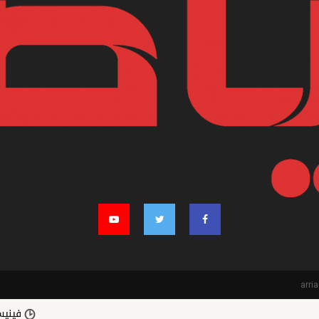
فينيسيوس جونيور 