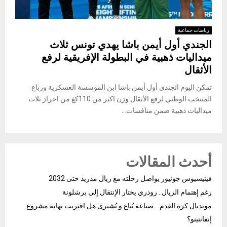
رياضات جماعية
الجندي أول أيمن باشا يهدي تونس ثلاث
ميداليات ذهبية في البطولة الإفريقية لرفع
الأثقال
تمكن اليوم الجندي أول أيمن باشا ابن الموسسة العسكرية ورباع
المنتخب الوطني لرفع الأثقال وزن اكثر من 110كغ من احراز ثلاث
ميداليات ذهبية ضمن منافسات...
أحدث المقالات
فينيسيوس جونيور يواصل رحلته مع ريال مدريد حتى 2032
رغم إهتمام الريال.. رودري يختار الإنتقال إلى برشلونة
مونديال كرة القدم… صناعة تُباع و تُشترى هل اقتربت نهاية مشروع
إنفانتينو؟