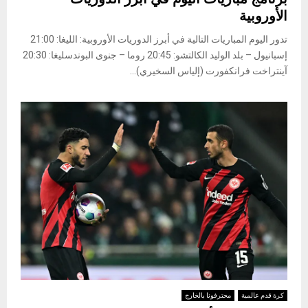
الأوروبية
تدور اليوم المباريات التالية في أبرز الدوريات الأوروبية: ​الليغا​: 21:00
إسبانيول – بلد الوليد ​الكالتشو​: 20:45 روما – جنوى ​البوندسليغا​: 20:30
آينتراخت فرانكفورت (إلياس السخيري)...
كرة قدم عالمية
محترفونا بالخارج