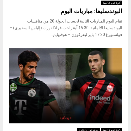
كرة قدم عالمية
البوندسليغا: مباريات اليوم
تقام اليوم المباريات التالية لحساب الجولة 20 من منافسات
البوندسليغا الألمانية: 15:30 آينتراخت فرانكفورت (إلياس السخيري) –
فولسبورغ 17:30 باير ليفركوزن – هوفنهايم...
كرة قدم عالمية
محترفونا بالخارج