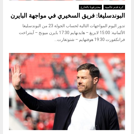
كرة قدم عالمية
محترفونا بالخارج
البوندسليغا: فريق السخيري في مواجهة البايرن
تدور اليوم المواجهات التالية لحساب الجولة 23 من البوندسليغا
الألمانية: 15:00 لابزيغ – هايدنهايم 17:30 بايرن ميونخ – آينتراخت
فرانكفورت 19:30 هوفنهايم – شتوتغارت...