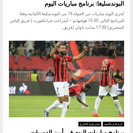
البوندسليغا: برنامج مباريات اليوم
تُجرى اليوم مباريات من الجولة 19 من البوندسليغا الألمانية وفقا
للبرنامج التالي: 15:30 هوفنهايم – آينتراخت فرانكفورت ( فريق إلياس
السخيري) 17:30 سانت باولي (فريق...
كرة قدم عالمية
محترفونا بالخارج
برنامج مباريات اليوم في أبرز الدوريات