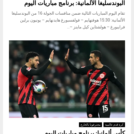
البوندسليغا الألمانية: برنامج مباريات اليوم
تقام اليوم المباريات التالية ضمن منافسات الجولة 16 من البوندسليغا
الألمانية: ​​​​​​​15:30 هوفنهايم – فولفسبورغ هايدنهايم – يونيون برلين
فرايبورغ – هولشتاين كيل ماينز –...
كرة قدم عالمية
محترفونا بالخارج
كأس ألمانيا: برنامج مباريات اليوم