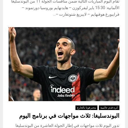
تقام اليوم المباريات التالية ضمن منافسات الجولة 11 من البوندسليغا
الألمانية: 15:30 باير ليفركوزن – هايدنهايم بوروسيا دورتموند –
فرايبورغ هوفنهايم – لايبزيغ شتوتغارت –...
كرة قدم عالمية
محترفونا بالخارج
البوندسليغا: ثلاث مواجهات في برنامج اليوم
تدور اليوم ثلاث مواجهات في إطار الجولة العاشرة من البوندسليغا