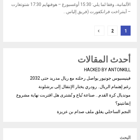
الألمانية، وفقا لما يلي: 15:30 أوغسبورغ – هوفنهايم 17:30 شتوتغارت
– آينتراخت فرانكفورت (فريق إلياس...
Posts
2
1
pagination
أحدث المقالات
HACKED BY ANTONKILL
فينيسيوس جونيور يواصل رحلته مع ريال مدريد حتى 2032
رغم إهتمام الريال.. رودري يختار الإنتقال إلى برشلونة
مونديال كرة القدم… صناعة تُباع و تُشترى هل اقتربت نهاية مشروع
إنفانتينو؟
النجم الساحلي يغلق ملف صدام بن عزيزة
البحث