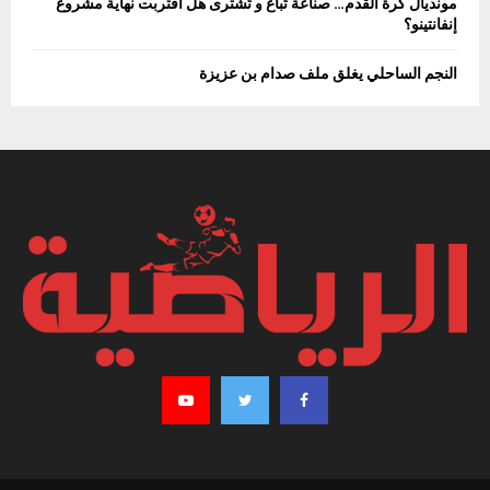
مونديال كرة القدم… صناعة تُباع و تُشترى هل اقتربت نهاية مشروع
إنفانتينو؟
النجم الساحلي يغلق ملف صدام بن عزيزة