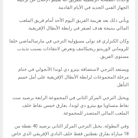
الجهاز الفني الجديد في الأيام القادمة.
ويأتي ذلك بعد ‌هزيمة الفريق اليوم الأحد أمام فريق الملعب
المالي بنتيجة هدف لصفر في رابطة الأبطال الإفريقية.
وكان الكنزاري قد تولى مسؤولية الترجي ‌في مارسالماضي خلفا
للروماني لاورينتو ريجيكامف وتعرض لانتقادات بسبب تذبذب
مستوى الفريق.
ويستعد الترجي لاستضافة بيترو دي لوندا ‍الأنجولي في ختام
مرحلة المجموعات ⁠لرابطة الأبطال الإفريقية على أمل حسم
التأهل.
ويحتل الترجي المركز الثاني في المجموعة الرابعة برصيد ست
نقاط متساويا مع بيترو دي لوندا، بفارق ​خمس نقاط خلف
الملعب المالي المتصدر للمجموعة.
وفي البطولة، يحتل الترجي المركز الثاني برصيد 40 ​نقطة من
18 مباراة بفارق نقطتين فقط خلف النادي الإفريقي الذي خاض