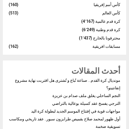
كأس أمم إفريقيا
(160)
كأس العالم
(513)
كرة قدم عالمية
(4٬167)
كرة قدم وطنية
(6٬249)
محترفونا بالخارج
(1٬437)
مسابقات افريقية
(162)
أحدث المقالات
مونديال كرة القدم… صناعة تُباع و تُشترى هل اقتربت نهاية مشروع
إنفانتينو؟
النجم الساحلي يغلق ملف صدام بن عزيزة
الترجي يفسخ عقد كسيلة بوعالية بالتراضي
مواجهات قوية في إفتتاح الموسم الجديد لبطولة كرة اليد
أول ظهور لمحمد صلاح بقميص طرابزون سبور.. عقد تاريخي ومكاسب
تسويقية ضخمة