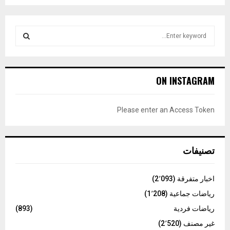
S
e
a
S
r
c
E
ON INSTAGRAM
h
f
A
o
Please enter an Access Token
r
R
:
C
تصنيفات
H
اخبار متفرقة
(2٬093)
رياضات جماعية
(1٬208)
رياضات فردية
(893)
غير مصنف
(2٬520)