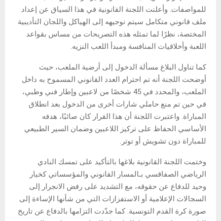
للمواصفات. وأعلنت اللجنة القانونية في هذا السياق عن إعداد
ملف قانوني متكامل سيتم توجيهه إلى الهياكل واللجان التأديبية
المختصة، نظرًا لما تمثله هذه التصريحات من مساس بقواعد
اللعبة وأخلاقيات المنافسة ومبدأ اللعب النزيه.
كما تناول البلاغ مسألة الدخول إلى أرضية الملعب، حيث
أوضحت اللجنة أنه تم احترام العدد القانوني المسموح به داخل
الملعب، والمحدد في 45 شخصًا من لاعبين وإطار فني وطبي،
في حين تم منع حاملي شارات أخرى من الدخول بعد انطلاق
المباراة. واعتبرت اللجنة أن هذا القرار كان صائبًا، هدفه
الأساسي الحفاظ على تركيز اللاعبين وضمان السير الطبيعي
للمباراة دون تشويش أو توتر.
وختمت اللجنة القانونية بلاغها بالتأكيد على تمسك النادي
الرياضي الصفاقسي بـالمسار القانوني والمؤسساتي كخيار
وحيد للدفاع عن حقوقه، مع التشديد على رفض الانجرار إلى
السجالات الإعلامية أو الاستفزازات التي من شأنها الإساءة إلى
صورة كرة القدم التونسية. كما جدّدت التزامها بالدفاع عن تاريخ