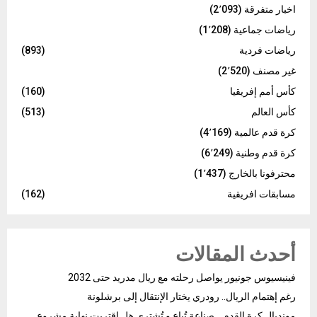
اخبار متفرقة
(2٬093)
رياضات جماعية
(1٬208)
رياضات فردية
(893)
غير مصنف
(2٬520)
كأس أمم إفريقيا
(160)
كأس العالم
(513)
كرة قدم عالمية
(4٬169)
كرة قدم وطنية
(6٬249)
محترفونا بالخارج
(1٬437)
مسابقات افريقية
(162)
أحدث المقالات
فينيسيوس جونيور يواصل رحلته مع ريال مدريد حتى 2032
رغم إهتمام الريال.. رودري يختار الإنتقال إلى برشلونة
مونديال كرة القدم… صناعة تُباع و تُشترى هل اقتربت نهاية مشروع