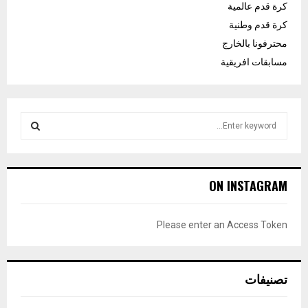
كرة قدم عالمية
كرة قدم وطنية
محترفونا بالخارج
مسابقات افريقية
S
e
a
S
r
c
E
ON INSTAGRAM
h
f
A
o
Please enter an Access Token
r
R
:
C
تصنيفات
H