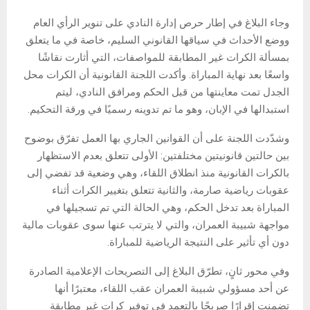
وجاء البلاغ في إطار حرص إدارة النادي على تنوير الرأي العام
ووضع الأحداث في سياقها القانوني السليم، خاصة في ما يتعلق
بمسألة الكرات غير المطابقة للمواصفات، التي أثارت نقاشًا
واسعًا بعد نهاية المباراة. وأكدت اللجنة القانونية أن الكرات محل
الجدل تمت معاينتها من قبل الحكم ومرافق النادي، ليتم
استبدالها في الإبان، وهو ما تم تدوينه رسميًا في ورقة التحكيم.
وشدّدت اللجنة على أن القوانين الجاري بها العمل تفرّق بوضوح
بين حالتين قانونيتين مختلفتين: الأولى تتعلق بعدم الاستظهار
بالكرات القانونية منذ انطلاق اللقاء، وهي وضعية قد تفضي إلى
عقوبات رياضية صارمة، والثانية تتعلق بتغيير الكرات أثناء
المباراة بعد تدخل الحكم، وهي الحالة التي تم تسجيلها في
مواجهة شبيبة العمران، والتي لا يترتب عنها سوى عقوبات مالية
دون أي تأثير على النتيجة الرياضية للمباراة.
وفي محور ثانٍ، تطرّق البلاغ إلى التصريحات الإعلامية الصادرة
عن أحد مسؤولي شبيبة العمران عقب اللقاء، معتبرًا أنها
تضمنت إقرارًا صريحًا بالتعمد في توفير كرات غير مطابقة