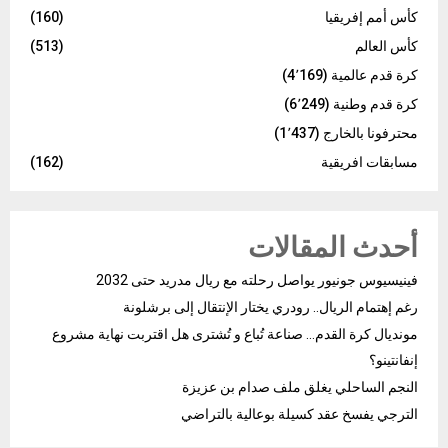
كأس أمم إفريقيا
(160)
كأس العالم
(513)
كرة قدم عالمية
(4٬169)
كرة قدم وطنية
(6٬249)
محترفونا بالخارج
(1٬437)
مسابقات افريقية
(162)
أحدث المقالات
فينيسيوس جونيور يواصل رحلته مع ريال مدريد حتى 2032
رغم إهتمام الريال.. رودري يختار الإنتقال إلى برشلونة
مونديال كرة القدم… صناعة تُباع و تُشترى هل اقتربت نهاية مشروع
إنفانتينو؟
النجم الساحلي يغلق ملف صدام بن عزيزة
الترجي يفسخ عقد كسيلة بوعالية بالتراضي