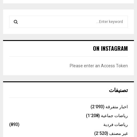
S
e
a
S
r
c
E
ON INSTAGRAM
h
f
A
o
Please enter an Access Token
r
R
:
C
تصنيفات
H
اخبار متفرقة
(2٬093)
رياضات جماعية
(1٬208)
رياضات فردية
(893)
غير مصنف
(2٬520)