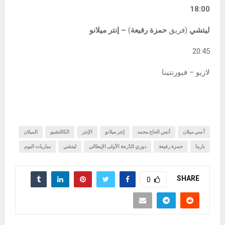
18:00
ليتشي
(فريق
حمزة رفيعة
)
– إنتر ميلانو
20:45
لازيو – فيورنتينا
آ سي ميلان
أنس الحاج محمد
إنتر ميلانو
الإنتر
الكالتشيو
الميلان
بارما
حمزة رفيعة
دوري الدّرجة الأولى الإيطالي
ليتشي
مباريات اليوم
SHARE
0