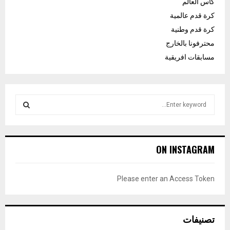
كأس العالم
كرة قدم عالمية
كرة قدم وطنية
محترفونا بالخارج
مسابقات افريقية
S
e
a
S
r
c
E
ON INSTAGRAM
h
f
A
o
Please enter an Access Token
r
R
:
C
تصنيفات
H