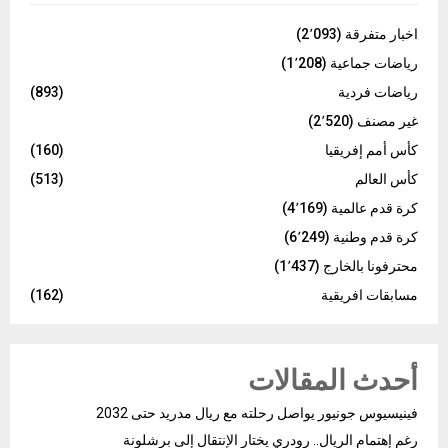
اخبار متفرقة
(2٬093)
رياضات جماعية
(1٬208)
رياضات فردية
(893)
غير مصنف
(2٬520)
كأس أمم إفريقيا
(160)
كأس العالم
(513)
كرة قدم عالمية
(4٬169)
كرة قدم وطنية
(6٬249)
محترفونا بالخارج
(1٬437)
مسابقات افريقية
(162)
أحدث المقالات
فينيسيوس جونيور يواصل رحلته مع ريال مدريد حتى 2032
رغم إهتمام الريال.. رودري يختار الإنتقال إلى برشلونة