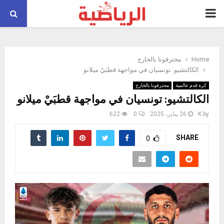
PRIMARY
MENU
Home
محترفونا بالخارج
الكالتشيو: تونسيان في مواجهة قطبَيْ ميلانو
كرة قدم عالمية
محترفونا بالخارج
الكالتشيو: تونسيان في مواجهة قطبَيْ ميلانو
by
K
26 يناير، 2025
0
622
SHARE
0