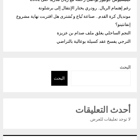
رغم إهتمام الريال.. رودري يختار الإنتقال إلى برشلونة
مونديال كرة القدم… صناعة تُباع و تُشترى هل اقتربت نهاية مشروع
إنفانتينو؟
النجم الساحلي يغلق ملف صدام بن عزيزة
الترجي يفسخ عقد كسيلة بوعالية بالتراضي
البحث
البحث
أحدث التعليقات
لا توجد تعليقات للعرض.