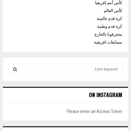
كأس أمم إفريقيا
كأس العالم
كرة قدم عالمية
كرة قدم وطنية
محترفونا بالخارج
مسابقات افريقية
S
e
a
S
r
c
E
ON INSTAGRAM
h
f
A
o
Please enter an Access Token
r
R
:
C