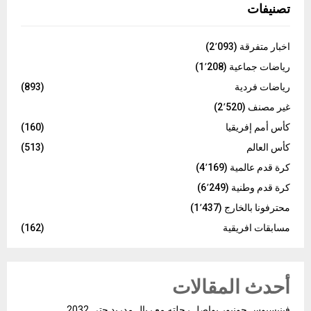
تصنيفات
H
اخبار متفرقة
(2٬093)
رياضات جماعية
(1٬208)
رياضات فردية
(893)
غير مصنف
(2٬520)
كأس أمم إفريقيا
(160)
كأس العالم
(513)
كرة قدم عالمية
(4٬169)
كرة قدم وطنية
(6٬249)
محترفونا بالخارج
(1٬437)
مسابقات افريقية
(162)
أحدث المقالات
فينيسيوس جونيور يواصل رحلته مع ريال مدريد حتى 2032