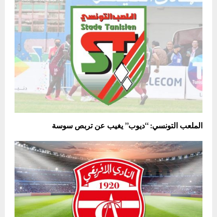
الملعب التونسي: “ديوب” يغيب عن تربص سوسة