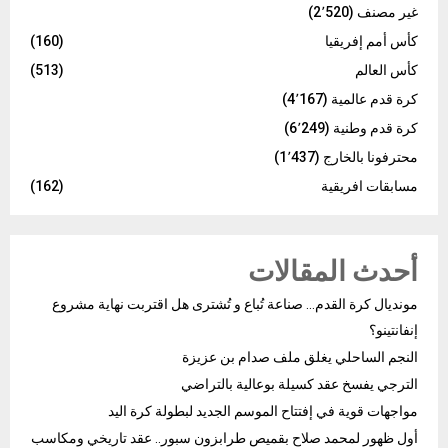
غير مصنف
(2٬520)
كأس أمم إفريقيا
(160)
كأس العالم
(513)
كرة قدم عالمية
(4٬167)
كرة قدم وطنية
(6٬249)
محترفونا بالخارج
(1٬437)
مسابقات افريقية
(162)
أحدث المقالات
مونديال كرة القدم… صناعة تُباع و تُشترى هل اقتربت نهاية مشروع
إنفانتينو؟
النجم الساحلي يغلق ملف صدام بن عزيزة
الترجي يفسخ عقد كسيلة بوعالية بالتراضي
مواجهات قوية في إفتتاح الموسم الجديد لبطولة كرة اليد
أول ظهور لمحمد صلاح بقميص طرابزون سبور.. عقد تاريخي ومكاسب