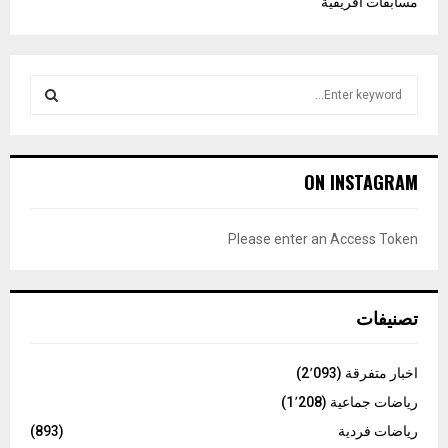
مسابقات افريقية
S
e
a
S
r
c
E
ON INSTAGRAM
h
f
A
o
Please enter an Access Token
r
R
:
C
تصنيفات
H
اخبار متفرقة
(2٬093)
رياضات جماعية
(1٬208)
رياضات فردية
(893)