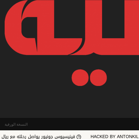
النسخة الورقية
HACKED BY 
فينيسيوس جونيور يواصل رحلته مع ريال مدريد حتى 2032