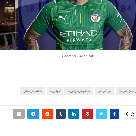
Ederson – Man City
 سان جيرمان
بي أس جي
جيانلويجي دوناروما
دوناروما
مانشستر سيتي
0