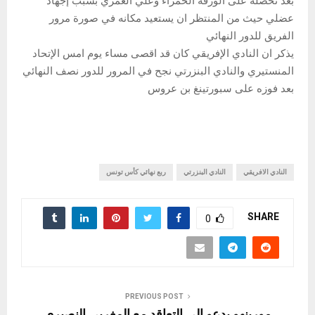
بعد تحصله على الورقة الحمراء وعلي العمري بسبب إجهاد
عضلي حيث من المنتظر ان يستعيد مكانه في صورة مرور
الفريق للدور النهائي
يذكر ان النادي الإفريقي كان قد اقصى مساء يوم امس الإتحاد
المنستيري والنادي البنزرتي نجح في المرور للدور نصف النهائي
بعد فوزه على سبورتينغ بن عروس
النادي الافريقي
النادي البنزرتي
ربع نهائي كأس تونس
SHARE
0
PREVIOUS POST
مورينهو يدعو الى التعاقد مع المغربي النصيري