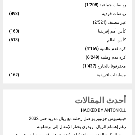
رياضات جماعية
(1٬208)
رياضات فردية
(893)
غير مصنف
(2٬521)
كأس أمم إفريقيا
(160)
كأس العالم
(513)
كرة قدم عالمية
(4٬169)
كرة قدم وطنية
(6٬249)
محترفونا بالخارج
(1٬437)
مسابقات افريقية
(162)
أحدث المقالات
HACKED BY ANTONKILL
فينيسيوس جونيور يواصل رحلته مع ريال مدريد حتى 2032
رغم إهتمام الريال.. رودري يختار الإنتقال إلى برشلونة
مونديال كرة القدم… صناعة تُباع و تُشترى هل اقتربت نهاية مشروع