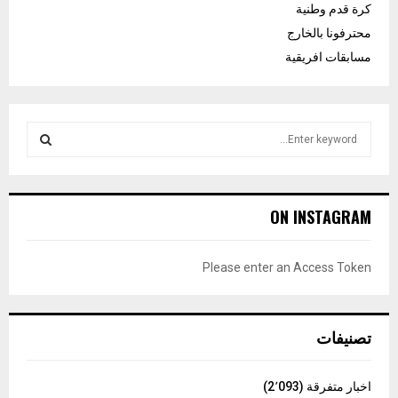
كرة قدم وطنية
محترفونا بالخارج
مسابقات افريقية
S
e
a
S
r
c
E
ON INSTAGRAM
h
f
A
o
Please enter an Access Token
r
R
:
C
تصنيفات
H
اخبار متفرقة
(2٬093)