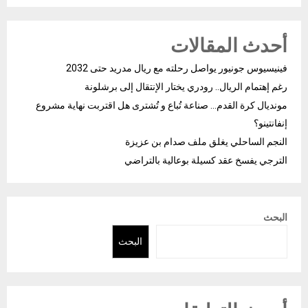
أحدث المقالات
فينيسيوس جونيور يواصل رحلته مع ريال مدريد حتى 2032
رغم إهتمام الريال.. رودري يختار الإنتقال إلى برشلونة
مونديال كرة القدم… صناعة تُباع و تُشترى هل اقتربت نهاية مشروع
إنفانتينو؟
النجم الساحلي يغلق ملف صدام بن عزيزة
الترجي يفسخ عقد كسيلة بوعالية بالتراضي
البحث
البحث