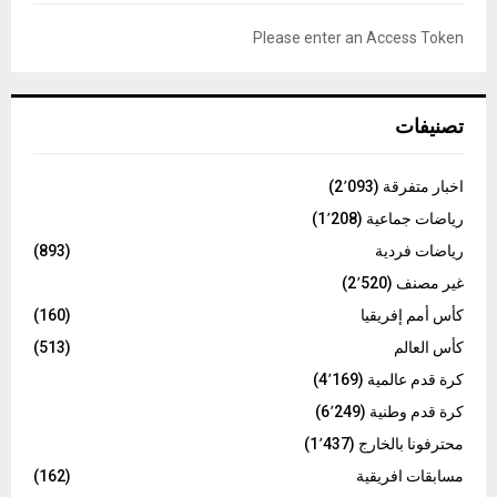
f
A
o
Please enter an Access Token
r
R
:
C
تصنيفات
H
اخبار متفرقة
(2٬093)
رياضات جماعية
(1٬208)
رياضات فردية
(893)
غير مصنف
(2٬520)
كأس أمم إفريقيا
(160)
كأس العالم
(513)
كرة قدم عالمية
(4٬169)
كرة قدم وطنية
(6٬249)
محترفونا بالخارج
(1٬437)
مسابقات افريقية
(162)