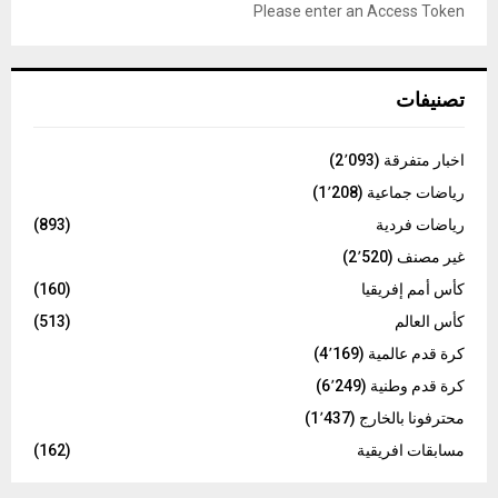
o
Please enter an Access Token
r
R
:
C
تصنيفات
H
اخبار متفرقة
(2٬093)
رياضات جماعية
(1٬208)
رياضات فردية
(893)
غير مصنف
(2٬520)
كأس أمم إفريقيا
(160)
كأس العالم
(513)
كرة قدم عالمية
(4٬169)
كرة قدم وطنية
(6٬249)
محترفونا بالخارج
(1٬437)
مسابقات افريقية
(162)