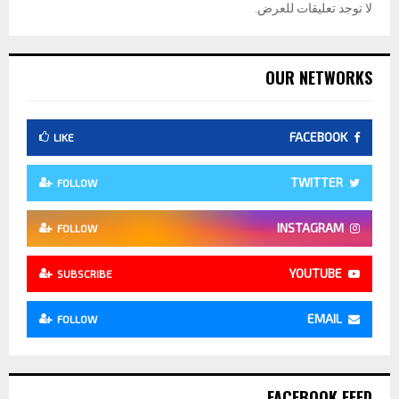
لا توجد تعليقات للعرض.
OUR NETWORKS
FACEBOOK
LIKE
TWITTER
FOLLOW
INSTAGRAM
FOLLOW
YOUTUBE
SUBSCRIBE
EMAIL
FOLLOW
FACEBOOK FEED