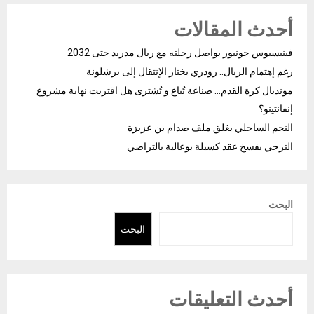
أحدث المقالات
فينيسيوس جونيور يواصل رحلته مع ريال مدريد حتى 2032
رغم إهتمام الريال.. رودري يختار الإنتقال إلى برشلونة
مونديال كرة القدم… صناعة تُباع و تُشترى هل اقتربت نهاية مشروع
إنفانتينو؟
النجم الساحلي يغلق ملف صدام بن عزيزة
الترجي يفسخ عقد كسيلة بوعالية بالتراضي
البحث
البحث
أحدث التعليقات