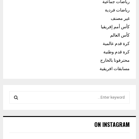
رياضات جماعية
رياضات فردية
غير مصنف
كأس أمم إفريقيا
كأس العالم
كرة قدم عالمية
كرة قدم وطنية
محترفونا بالخارج
مسابقات افريقية
S
e
a
S
r
c
E
ON INSTAGRAM
h
f
A