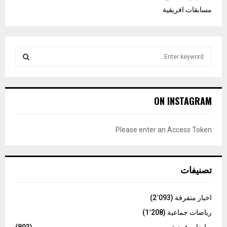
مسابقات افريقية
S
e
a
S
r
c
E
ON INSTAGRAM
h
f
A
o
Please enter an Access Token
r
R
:
C
تصنيفات
H
اخبار متفرقة
(2٬093)
رياضات جماعية
(1٬208)