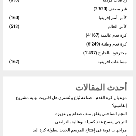
رياضات فردية
(893)
غير مصنف
(2٬520)
كأس أمم إفريقيا
(160)
كأس العالم
(513)
كرة قدم عالمية
(4٬167)
كرة قدم وطنية
(6٬249)
محترفونا بالخارج
(1٬437)
مسابقات افريقية
(162)
أحدث المقالات
مونديال كرة القدم… صناعة تُباع و تُشترى هل اقتربت نهاية مشروع
إنفانتينو؟
النجم الساحلي يغلق ملف صدام بن عزيزة
الترجي يفسخ عقد كسيلة بوعالية بالتراضي
مواجهات قوية في إفتتاح الموسم الجديد لبطولة كرة اليد