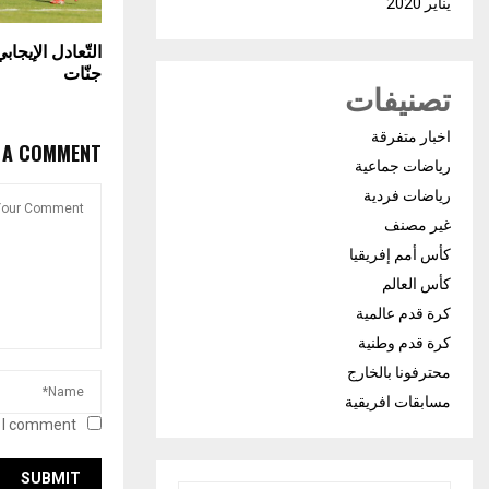
يناير 2020
التّعادل الإيجا
جنّات
تصنيفات
اخبار متفرقة
E A COMMENT
رياضات جماعية
رياضات فردية
غير مصنف
كأس أمم إفريقيا
كأس العالم
كرة قدم عالمية
كرة قدم وطنية
محترفونا بالخارج
مسابقات افريقية
 I comment.