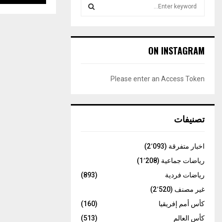
S
e
a
S
r
c
E
ON INSTAGRAM
h
f
A
o
Please enter an Access Token
r
R
:
C
تصنيفات
H
اخبار متفرقة
(2٬093)
رياضات جماعية
(1٬208)
رياضات فردية
(893)
غير مصنف
(2٬520)
كأس أمم إفريقيا
(160)
كأس العالم
(513)