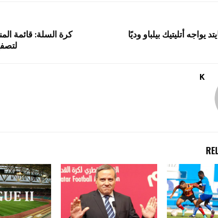
 يواجه أتليتيك بيلباو وديًا
كرة السلة: قائمة الم
لتصفي
K
RE