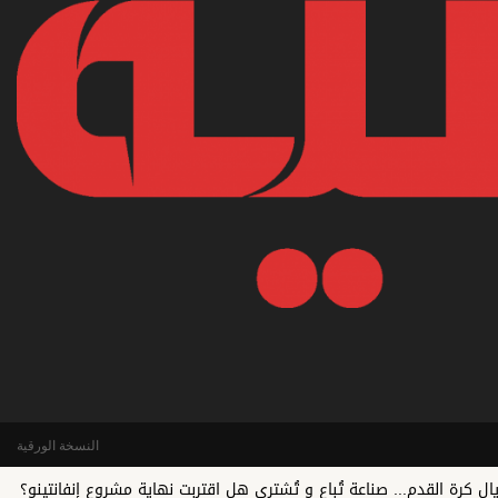
النسخة الورقية
دم... صناعة تُباع و تُشترى هل اقتربت نهاية مشروع إنفانتينو؟
النجم