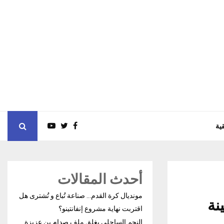
ية
أحدث المقالات
مونديال كرة القدم… صناعة تُباع و تُشترى هل
نة
اقتربت نهاية مشروع إنفانتينو؟
النجم الساحلي يغلق ملف صدام بن عزيزة