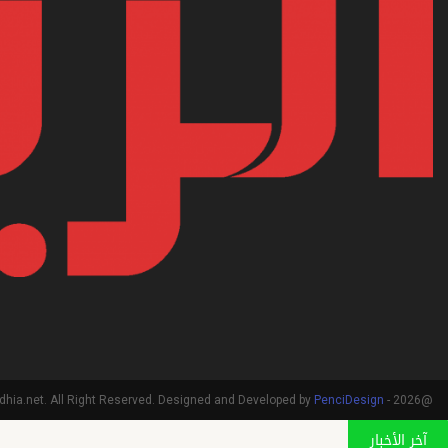
PenciDesign
@2026 - arriadhia.net. All Right Reserved. Designed and Developed by
آخر الأخبار