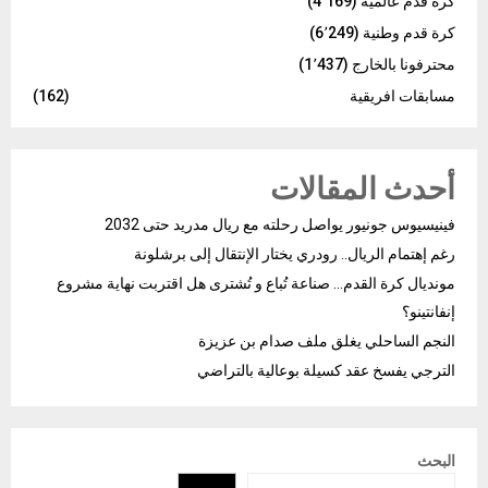
كرة قدم عالمية
(4٬169)
كرة قدم وطنية
(6٬249)
محترفونا بالخارج
(1٬437)
مسابقات افريقية
(162)
أحدث المقالات
فينيسيوس جونيور يواصل رحلته مع ريال مدريد حتى 2032
رغم إهتمام الريال.. رودري يختار الإنتقال إلى برشلونة
مونديال كرة القدم… صناعة تُباع و تُشترى هل اقتربت نهاية مشروع
إنفانتينو؟
النجم الساحلي يغلق ملف صدام بن عزيزة
الترجي يفسخ عقد كسيلة بوعالية بالتراضي
البحث