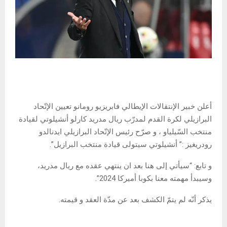
أعلن خبير الإنتقالات الإيطالي فابريزيو رومانو تعيين الإتّحاد
البرازيلي لكرة القدم لمدرّب ريال مدريد كارلو أنشيلوتي لقيادة
منتخب السّيلياو ، و صرّح رئيس الإتّحاد البرازيلي ايدنالدو
رودريغيز :” أنشيلوتي سيتولى قيادة منتخب البرازيل”.
و تابع: “سيأتي إلى هنا بعد ان ينتهي عقده مع ريال مدريد،
وسيبدأ مهمته معنا بكوبا أميركا 2024”.
يذكر أنّه لم يتمّ الكشف بعد عن مدّة العقد و قيمته.