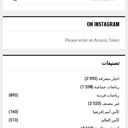
e
a
S
r
c
E
ON INSTAGRAM
h
f
A
o
Please enter an Access Token
r
R
:
C
تصنيفات
H
اخبار متفرقة
(2٬093)
رياضات جماعية
(1٬208)
رياضات فردية
(893)
غير مصنف
(2٬520)
كأس أمم إفريقيا
(160)
كأس العالم
(513)