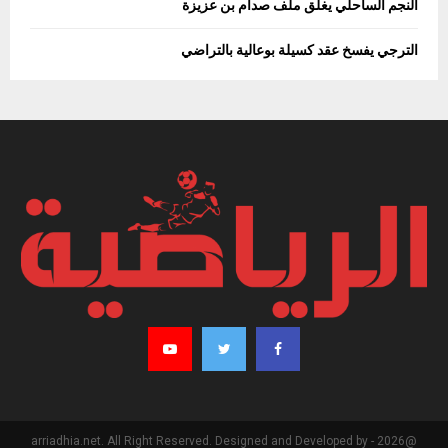
النجم الساحلي يغلق ملف صدام بن عزيزة
الترجي يفسخ عقد كسيلة بوعالية بالتراضي
@2026 - arriadhia.net. All Right Reserved. Designed and Developed by