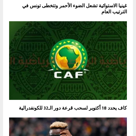
غينيا الاستوائية تشعل الضوء الأحمر وتتخطى تونس في
الترتيب العام
كاف يحدد 18 أكتوبر لسحب قرعة دور الـ32 للكونفدرالية