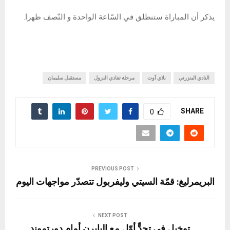
يذكر أن المباراة ستنطلق في السّاعة الواحدة و النّصف ظهرا.
النادي البنزرتي
بلاي آوت
مرحلة تفادي النزول
مستقبل سليمان
SHARE
0
PREVIOUS POST
البريمرليغ: قمّة السيتي وليفربول تتصدّر مواجهات اليوم
NEXT POST
توخيل في تحدٍّ أوّل مع البايرن أمام دورتموند