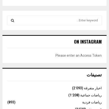
S
e
a
S
r
c
E
ON INSTAGRAM
h
f
A
o
Please enter an Access Token
r
R
:
C
تصنيفات
H
اخبار متفرقة
(2٬093)
رياضات جماعية
(1٬208)
رياضات فردية
(893)