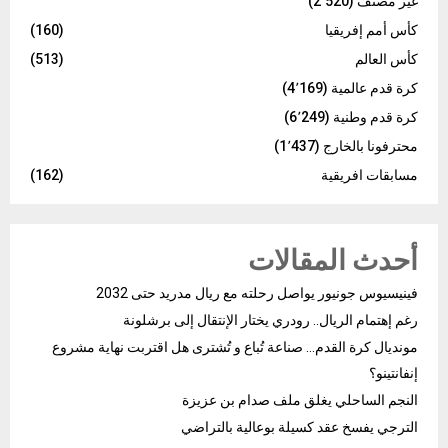
غير مصنف
(2٬520)
كأس أمم إفريقيا
(160)
كأس العالم
(513)
كرة قدم عالمية
(4٬169)
كرة قدم وطنية
(6٬249)
محترفونا بالخارج
(1٬437)
مسابقات افريقية
(162)
أحدث المقالات
فينيسيوس جونيور يواصل رحلته مع ريال مدريد حتى 2032
رغم إهتمام الريال.. رودري يختار الإنتقال إلى برشلونة
مونديال كرة القدم… صناعة تُباع و تُشترى هل اقتربت نهاية مشروع
إنفانتينو؟
النجم الساحلي يغلق ملف صدام بن عزيزة
الترجي يفسخ عقد كسيلة بوعالية بالتراضي