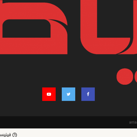
فينيسيوس جونيور 