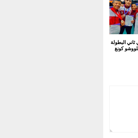
 ثاني البطولة
للووشو كونغ