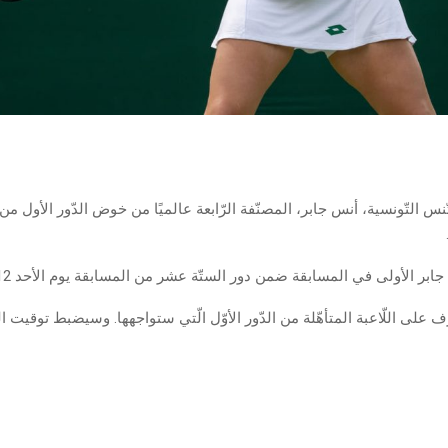
تّنس التّونسية، أنس جابر، المصنّفة الرّابعة عالميًا من خوض الدّور الأول من
ر الأولى في المسابقة ضمن دور الستّة عشر من المسابقة يوم الأحد 12 مارس 2023.
رّف على اللّاعبة المتأهّلة من الدّور الأوّل الّتي ستواجهها. وسيضبط توقيت ا