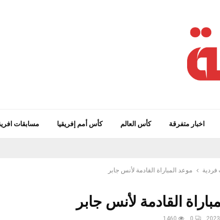
اخبار متفرقة
كأس العالم
كأس أمم إفريقيا
مسابقات افريق
فردية
موعد المباراة القادمة لأنس جابر
باراة القادمة لأنس جابر
1460
0