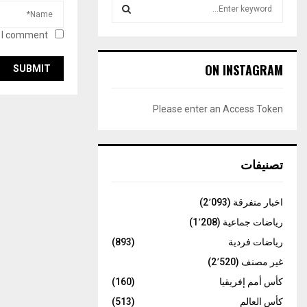
S
e
a
 I comment.
S
r
c
E
ON INSTAGRAM
h
f
A
o
Please enter an Access Token
r
R
:
C
تصنيفات
H
اخبار متفرقة
(2٬093)
رياضات جماعية
(1٬208)
رياضات فردية
(893)
غير مصنف
(2٬520)
كأس أمم إفريقيا
(160)
كأس العالم
(513)