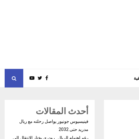
ية
أحدث المقالات
فينيسيوس جونيور يواصل رحلته مع ريال
مدريد حتى 2032
رغم إهتمام الريال.. رودري يختار الإنتقال إلى