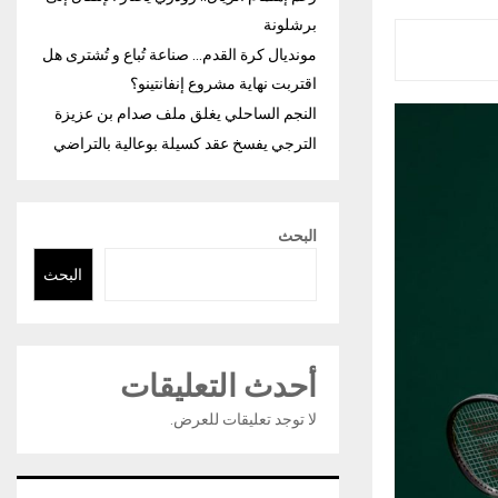
برشلونة
مونديال كرة القدم… صناعة تُباع و تُشترى هل
اقتربت نهاية مشروع إنفانتينو؟
النجم الساحلي يغلق ملف صدام بن عزيزة
الترجي يفسخ عقد كسيلة بوعالية بالتراضي
البحث
البحث
أحدث التعليقات
لا توجد تعليقات للعرض.