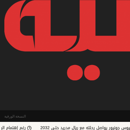
النسخة الورقية
يواصل رحلته مع ريال مدريد حتى 2032
رغم إهتمام الريال.. رودري