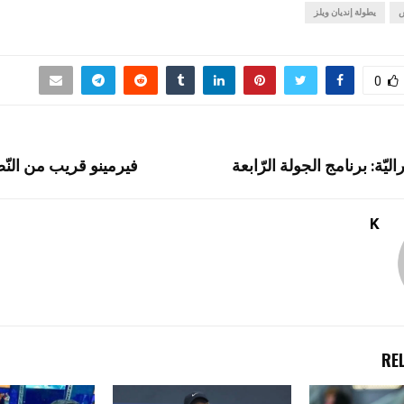
س
يطولة إنديان ويلز
0
يّة: برنامج الجولة الرّابعة
فيرمينو قريب من النّ
K
RE