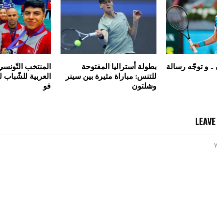
.. و توجّه رسالة
بطولة أستراليا المفتوحة
المنتخب التّونسي
للتنس: مباراة مثيرة بين سينر
العربية للشّباب 
وشلتون
فو
LEAV