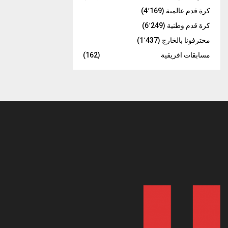
كرة قدم عالمية
(4٬169)
كرة قدم وطنية
(6٬249)
محترفونا بالخارج
(1٬437)
مسابقات افريقية
(162)