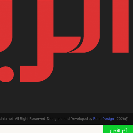
PenciDesign
@2026 - arriadhia.net. All Right Reserved. Designed and Developed by
آخر الأخبار