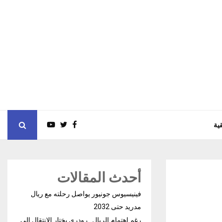
ية
أحدث المقالات
فينيسيوس جونيور يواصل رحلته مع ريال
مدريد حتى 2032
رغم إهتمام الريال.. رودري يختار الإنتقال إلى