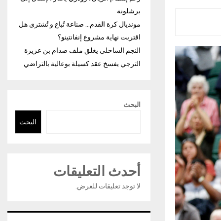
برشلونة
مونديال كرة القدم… صناعة تُباع و تُشترى هل
اقتربت نهاية مشروع إنفانتينو؟
النجم الساحلي يغلق ملف صدام بن عزيزة
الترجي يفسخ عقد كسيلة بوعالية بالتراضي
البحث
البحث
أحدث التعليقات
لا توجد تعليقات للعرض.