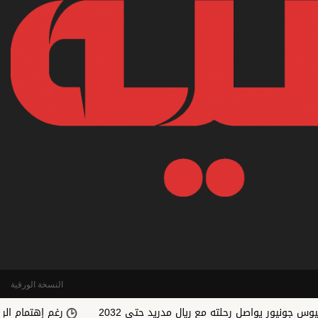
النسخة الورقية
واصل رحلته مع ريال مدريد حتى 2032
رغم إهتمام الريال.. رودري 