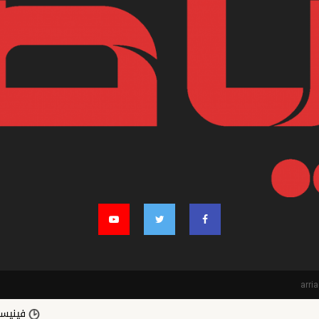
فينيسيوس جونيور ي