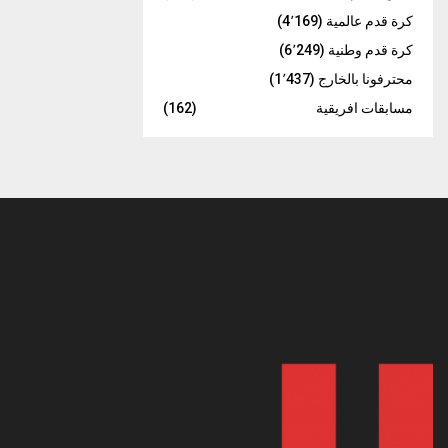
كرة قدم عالمية
(4٬169)
كرة قدم وطنية
(6٬249)
محترفونا بالخارج
(1٬437)
مسابقات افريقية
(162)