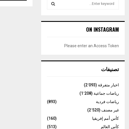
S
e
a
S
r
c
E
ON INSTAGRAM
h
f
A
o
Please enter an Access Token
r
R
:
C
تصنيفات
H
اخبار متفرقة
(2٬093)
رياضات جماعية
(1٬208)
رياضات فردية
(893)
غير مصنف
(2٬520)
كأس أمم إفريقيا
(160)
كأس العالم
(513)