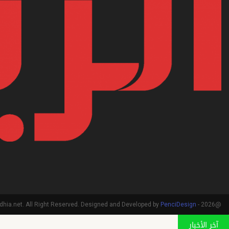
PenciDesign
@2026 - arriadhia.net. All Right Reserved. Designed and Developed by
آخر الأخبار