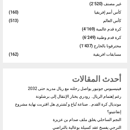
غير مصنف
(2٬520)
كأس أمم إفريقيا
(160)
كأس العالم
(513)
كرة قدم عالمية
(4٬169)
كرة قدم وطنية
(6٬249)
محترفونا بالخارج
(1٬437)
مسابقات افريقية
(162)
أحدث المقالات
فينيسيوس جونيور يواصل رحلته مع ريال مدريد حتى 2032
رغم إهتمام الريال.. رودري يختار الإنتقال إلى برشلونة
مونديال كرة القدم… صناعة تُباع و تُشترى هل اقتربت نهاية مشروع
إنفانتينو؟
النجم الساحلي يغلق ملف صدام بن عزيزة
الترجي يفسخ عقد كسيلة بوعالية بالتراضي