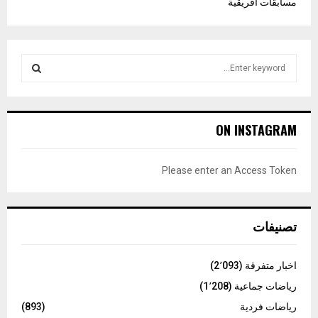
مسابقات افريقية
S
e
a
S
r
c
E
ON INSTAGRAM
h
f
A
o
Please enter an Access Token
r
R
:
C
تصنيفات
H
اخبار متفرقة
(2٬093)
رياضات جماعية
(1٬208)
رياضات فردية
(893)