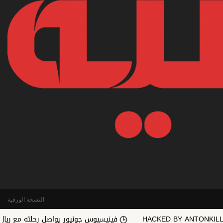
النسخة الورقية
HACKED BY A
فينيسيوس جونيور يواصل رحلته مع ريال مدريد حتى 32