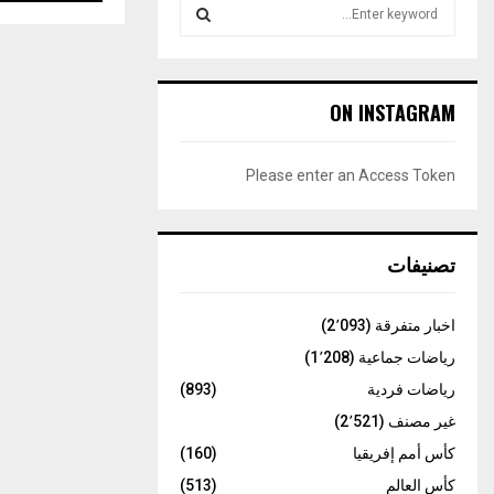
S
e
a
S
r
c
E
ON INSTAGRAM
h
f
A
o
Please enter an Access Token
r
R
:
C
تصنيفات
H
اخبار متفرقة
(2٬093)
رياضات جماعية
(1٬208)
رياضات فردية
(893)
غير مصنف
(2٬521)
كأس أمم إفريقيا
(160)
كأس العالم
(513)