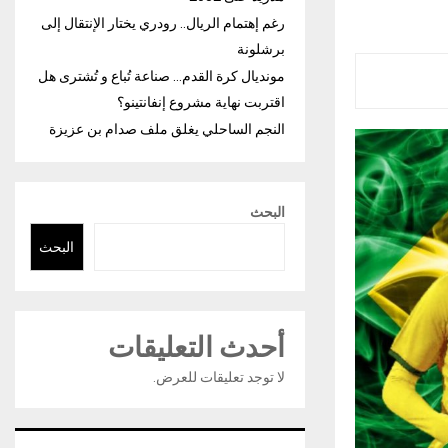
رغم إهتمام الريال.. رودري يختار الإنتقال إلى
برشلونة
مونديال كرة القدم… صناعة تُباع و تُشترى هل
اقتربت نهاية مشروع إنفانتينو؟
النجم الساحلي يغلق ملف صدام بن عزيزة
البحث
البحث
أحدث التعليقات
لا توجد تعليقات للعرض.