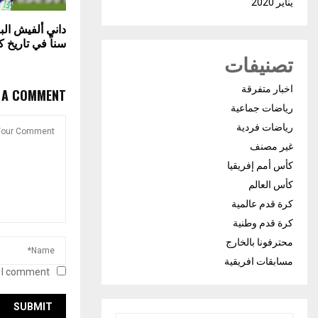
يناير 2020
داني ألفيش البر
سناً في تاريخ 
تصنيفات
اخبار متفرقة
E A COMMENT
رياضات جماعية
رياضات فردية
غير مصنف
كأس أمم إفريقيا
كأس العالم
كرة قدم عالمية
كرة قدم وطنية
محترفونا بالخارج
مسابقات افريقية
 I comment.