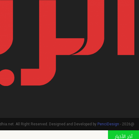
PenciDesign
@2026 - arriadhia.net. All Right Reserved. Designed and Developed by
آخر الأخبار