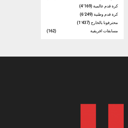
كرة قدم عالمية
(4٬169)
كرة قدم وطنية
(6٬249)
محترفونا بالخارج
(1٬437)
مسابقات افريقية
(162)