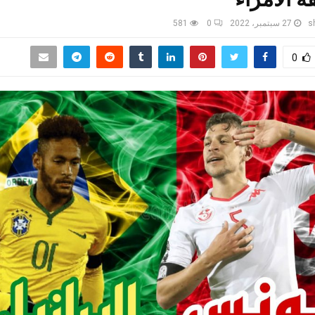
s
27 سبتمبر، 2022
0
581
0