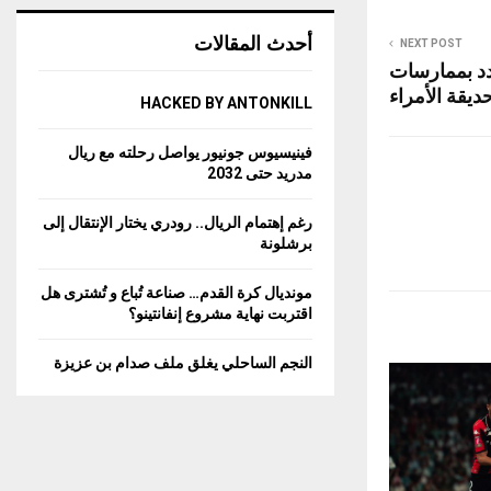
أحدث المقالات
NEXT POST
دد بممارسات
يقة الأمراء
HACKED BY ANTONKILL
فينيسيوس جونيور يواصل رحلته مع ريال
مدريد حتى 2032
رغم إهتمام الريال.. رودري يختار الإنتقال إلى
برشلونة
مونديال كرة القدم… صناعة تُباع و تُشترى هل
اقتربت نهاية مشروع إنفانتينو؟
النجم الساحلي يغلق ملف صدام بن عزيزة