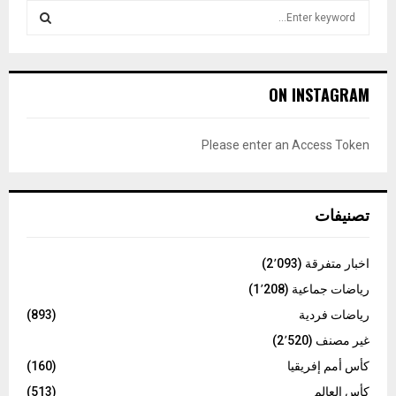
S
e
a
S
r
c
E
ON INSTAGRAM
h
f
A
o
Please enter an Access Token
r
R
:
C
تصنيفات
H
اخبار متفرقة
(2٬093)
رياضات جماعية
(1٬208)
رياضات فردية
(893)
غير مصنف
(2٬520)
كأس أمم إفريقيا
(160)
كأس العالم
(513)