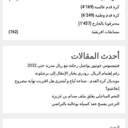
كرة قدم عالمية
(4٬169)
كرة قدم وطنية
(6٬249)
محترفونا بالخارج
(1٬437)
مسابقات افريقية
(162)
أحدث المقالات
فينيسيوس جونيور يواصل رحلته مع ريال مدريد حتى 2032
رغم إهتمام الريال.. رودري يختار الإنتقال إلى برشلونة
مونديال كرة القدم… صناعة تُباع و تُشترى هل اقتربت نهاية مشروع
إنفانتينو؟
النجم الساحلي يغلق ملف صدام بن عزيزة
الترجي يفسخ عقد كسيلة بوعالية بالتراضي
البحث