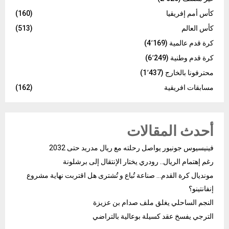
كأس أمم إفريقيا
(160)
كأس العالم
(513)
كرة قدم عالمية
(4٬169)
كرة قدم وطنية
(6٬249)
محترفونا بالخارج
(1٬437)
مسابقات افريقية
(162)
أحدث المقالات
فينيسيوس جونيور يواصل رحلته مع ريال مدريد حتى 2032
رغم إهتمام الريال.. رودري يختار الإنتقال إلى برشلونة
مونديال كرة القدم… صناعة تُباع و تُشترى هل اقتربت نهاية مشروع
إنفانتينو؟
النجم الساحلي يغلق ملف صدام بن عزيزة
الترجي يفسخ عقد كسيلة بوعالية بالتراضي