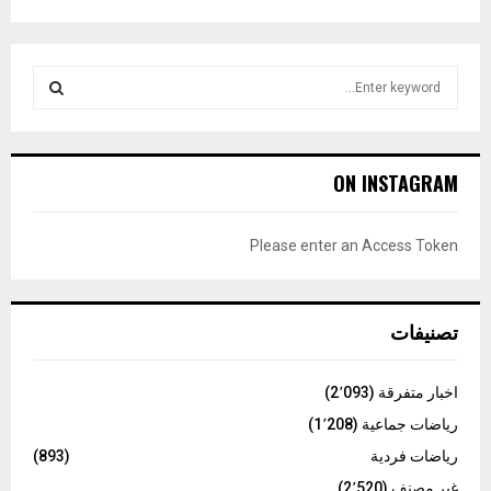
S
e
a
S
r
c
E
ON INSTAGRAM
h
f
A
o
Please enter an Access Token
r
R
:
C
تصنيفات
H
اخبار متفرقة
(2٬093)
رياضات جماعية
(1٬208)
رياضات فردية
(893)
غير مصنف
(2٬520)