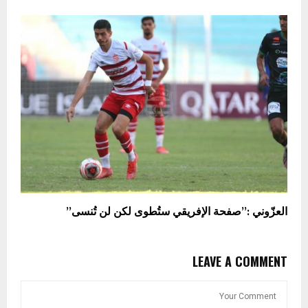
العزّوني :”صفحة الإفريقي ستُطوى لكن لن تُنسى”
LEAVE A COMMENT