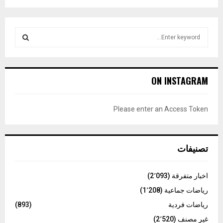
S
e
a
S
r
c
E
ON INSTAGRAM
h
f
A
o
Please enter an Access Token
r
R
:
C
تصنيفات
H
اخبار متفرقة
(2٬093)
رياضات جماعية
(1٬208)
رياضات فردية
(893)
غير مصنف
(2٬520)