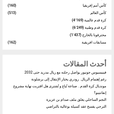
كأس أمم إفريقيا
(160)
كأس العالم
(513)
كرة قدم عالمية
(4٬169)
كرة قدم وطنية
(6٬249)
محترفونا بالخارج
(1٬437)
مسابقات افريقية
(162)
أحدث المقالات
فينيسيوس جونيور يواصل رحلته مع ريال مدريد حتى 2032
رغم إهتمام الريال.. رودري يختار الإنتقال إلى برشلونة
مونديال كرة القدم… صناعة تُباع و تُشترى هل اقتربت نهاية مشروع
إنفانتينو؟
النجم الساحلي يغلق ملف صدام بن عزيزة
الترجي يفسخ عقد كسيلة بوعالية بالتراضي