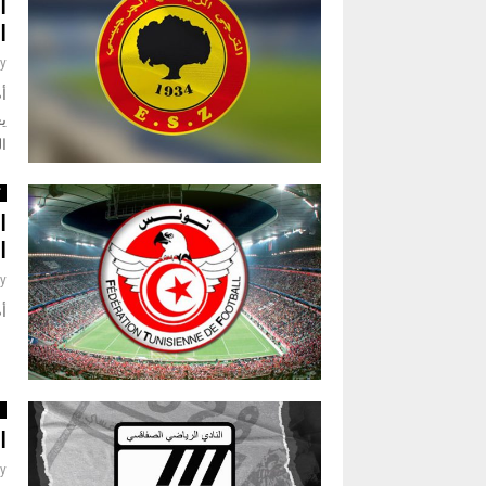
ا
ا
y
أ
يع
الج
ك
ا
ا
y
أص
ا
ا
y