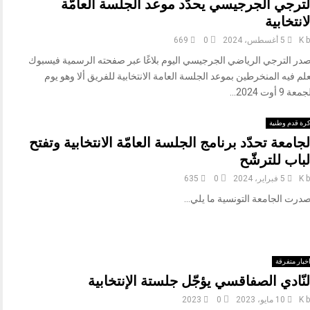
لترجي الجرجيسي يحدّد موعد الجلسة العامّة
لانتخابية
b
K
5 أغسطس، 2024
0
669
صدر الترجي الرياضي الجرجيسي اليوم بلاغًا عبر صفحته الرسمية فيسبوك
لم فيه المنخرطين بموعد الجلسة العامة الانتخابية للفريق ألا وهو يوم
معة 9 أوت 2024...
رة قدم وطنية
لجامعة تحدّد برنامج الجلسة العامّة الانتخابية وتفتح
لباب للترشّح
b
K
5 فبراير، 2024
0
635
درت الجامعة التونسية ما يلي...
خبار متفرقة
لنّادي الصفاقسي يؤجّل جلستة الإنتخابية
b
K
10 مايو، 2023
0
2023