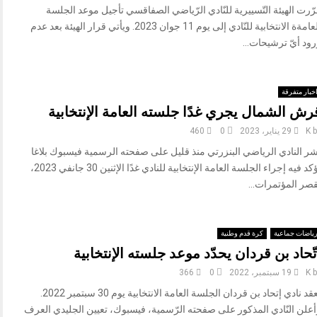
ّرت الهيئة التّسييرية للنّادي الرّياضي الصفاقسي تأجيل موعد الجلسة
العامةة الانتخابية للنّادي إلى يوم 11 جوان 2023. ويأتي قرار الهيئة بعد عدم
ود أيّ ترشيحات...
خبار متفرقة
رش الشمال يجري غدًا جلسته العامة الإنتخابية
b
K
29 يناير، 2023
0
460
شر النادي الرياضي البنزرتي منذ قليل على صفحته الرسمية فيسبوك بلاغا
يؤكد فيه إجراء الجلسة العامة الإنتخابية للنادي غدًا الإثنين 30 جانفي 2023،
قصر المؤتمرات...
ياضات جماعية
كرة قدم وطنية
ِتّحاد بن قردان يحدّد موعد جلسته الإنتخابية
b
K
19 سبتمبر، 2022
0
366
يعقد نادي إتحاد بن قردان الجلسة العامة الانتخابية يوم 30 سبتمبر 2022.
أعلن النّادي المذكور على صفحته الرّسمية، فيسبوك، تعيين الجليدي العرف