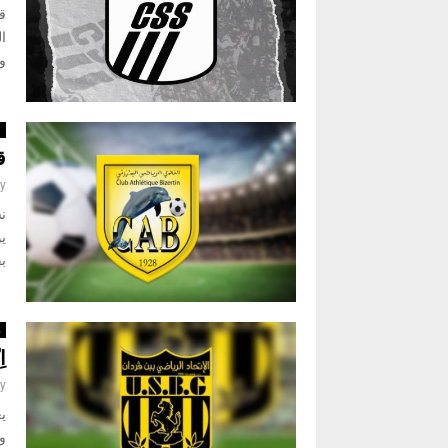
قر
ور
ا
ق
y
ن
ب
ر
ا
y
و