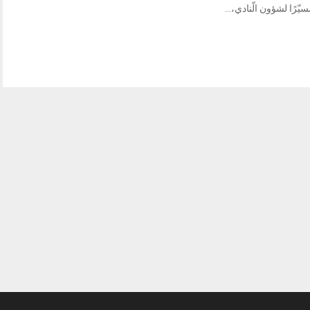
يّرًا لشؤون الّنادي،...