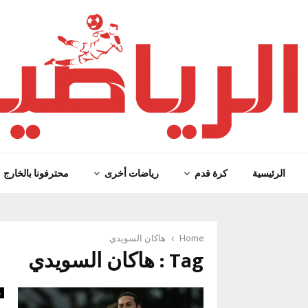
الرئيسية
كرة قدم
رياضات أخرى
محترفونا بالخارج
Home
هاكان السويدي
Tag : هاكان السويدي
م