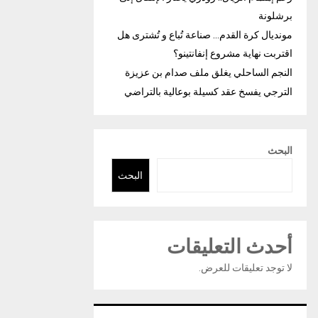
برشلونة
مونديال كرة القدم… صناعة تُباع و تُشترى هل
اقتربت نهاية مشروع إنفانتينو؟
النجم الساحلي يغلق ملف صدام بن عزيزة
الترجي يفسخ عقد كسيلة بوعالية بالتراضي
البحث
البحث
أحدث التعليقات
لا توجد تعليقات للعرض.