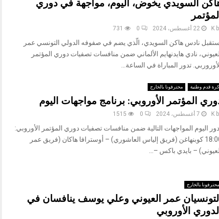
اكن السويدي يخوض، اليوم، مواجهة في دوري
لمؤتمر
b
K
22 أغسطس، 2024
0
731
ستقبل نادس هاكن السويدي، الّذي يضم في صفوفه الدولي التونسي عمر
لعيوني، نادي هايدنهايم الألماني ضمن منافسات تصفيات دوري المؤتمر
أوروربي. تدور المباراة في الساعة...
رة قدم وطنية
محترفونا بالخارج
وري المؤتمر الأوروبي: برنامج مواجهات اليوم
b
K
7 أغسطس، 2024
0
1515
دور اليوم المواجهات التالية ضمن منافسات تصفيات دوري المؤتمر الأوروبي:
18:00 كوبنهاغن (فريق إلياس العاشوري) – أوسترافا هاكان (فريق عمر
عيوني) – بايدي باكس –...
حترفونا بالخارج
لتونسيان عمر العيوني وعلي يوسف ينافسان في
لدوري الأوروبي