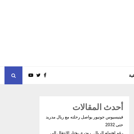
ية
أحدث المقالات
فينيسيوس جونيور يواصل رحلته مع ريال مدريد
حتى 2032
رغم إهتمام الريال.. رودري يختار الإنتقال إلى