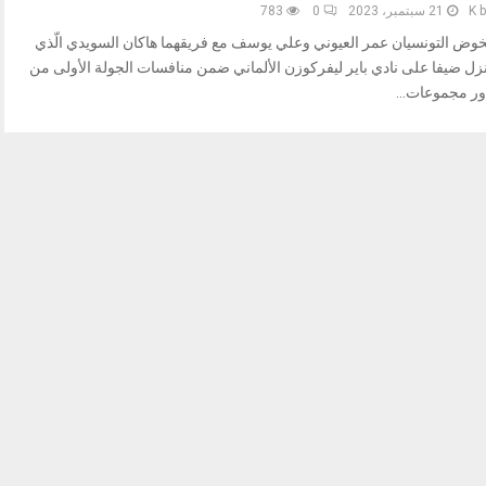
b
K
21 سبتمبر، 2023
0
783
خوض التونسيان عمر العيوني وعلي يوسف مع فريقهما هاكان السويدي الّذي
نزل ضيفا على نادي باير ليفركوزن الألماني ضمن منافسات الجولة الأولى من
ور مجموعات...