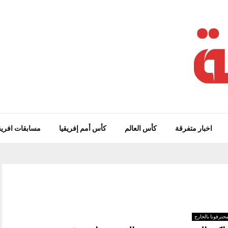
اخبار متفرقة
كأس العالم
كأس أمم إفريقيا
مسابقات افريق
حترفونا بالخارج