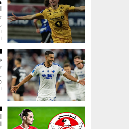
ه
ا
y
ي
ا
ال
ك
د
y
ت
ال
م
ا
ا