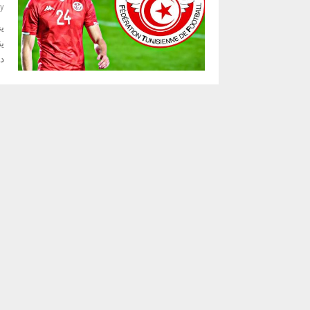
y
ي
ي
د