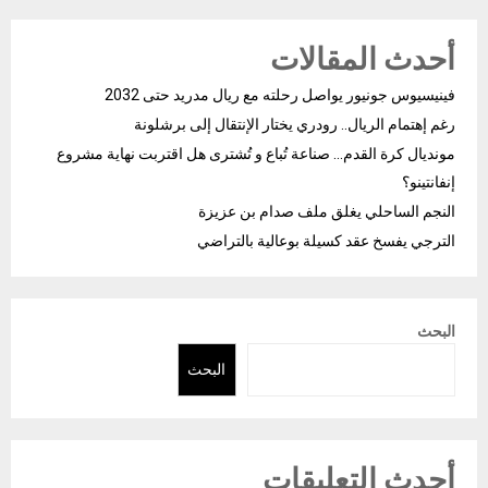
أحدث المقالات
فينيسيوس جونيور يواصل رحلته مع ريال مدريد حتى 2032
رغم إهتمام الريال.. رودري يختار الإنتقال إلى برشلونة
مونديال كرة القدم… صناعة تُباع و تُشترى هل اقتربت نهاية مشروع
إنفانتينو؟
النجم الساحلي يغلق ملف صدام بن عزيزة
الترجي يفسخ عقد كسيلة بوعالية بالتراضي
البحث
البحث
أحدث التعليقات