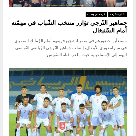
اخبار متفرقة
كرة قدم وطنية
جماهير التّرجي تؤازر منتخب الشّباب في مهمّته
أمام السّنيغال
مستغلّين حضورهم في مصر لتشجيع فريقهم أمام الزّمالك المصري
في مباراة دوري الأبطال، اِنتقلت جماهير التّرجي الرّياضي التّونسي
اليوم إلى الإسماعيلية حيث ملعب قناة السّويس...