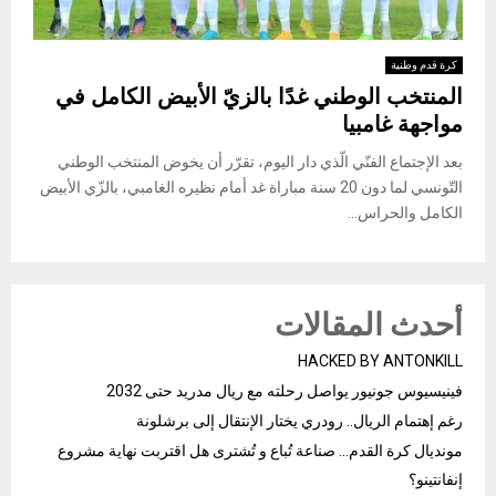
كرة قدم وطنية
المنتخب الوطني غدًا بالزيّ الأبيض الكامل في
مواجهة غامبيا
بعد الإجتماع الفنّي الّذي دار اليوم، تقرّر أن يخوض المنتخب الوطني
التّونسي لما دون 20 سنة مباراة غد أمام نظيره الغامبي، بالزّي الأبيض
الكامل والحراس...
أحدث المقالات
HACKED BY ANTONKILL
فينيسيوس جونيور يواصل رحلته مع ريال مدريد حتى 2032
رغم إهتمام الريال.. رودري يختار الإنتقال إلى برشلونة
مونديال كرة القدم… صناعة تُباع و تُشترى هل اقتربت نهاية مشروع
إنفانتينو؟