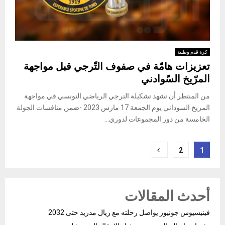
كرة قدم وطنية
تعزيزات هامّة في صفوف التّرجي قبل مواجهة
المرّيخ السّوادني
من المنتظر أن تشهد تشكيلة الترجي الرياضي التونسي في مواجهة
المريخ السوداني يوم الجمعة 17 مارس 2023 -ضمن منافسات الجولة
الخامسة من دور المجموعات لدوري...
Posts
2
1
pagination
أحدث المقالات
فينيسيوس جونيور يواصل رحلته مع ريال مدريد حتى 2032