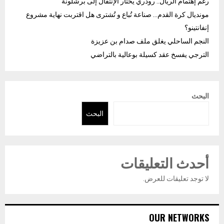
رغم إهتمام الريال.. رودري يختار الإنتقال إلى برشلونة
مونديال كرة القدم… صناعة تُباع و تُشترى هل اقتربت نهاية مشروع
إنفانتينو؟
النجم الساحلي يغلق ملف صدام بن عزيزة
الترجي يفسخ عقد كسيلة بوعالية بالتراضي
البحث
البحث
أحدث التعليقات
لا توجد تعليقات للعرض.
OUR NETWORKS