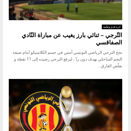
كرة قدم وطنية
التّرجي – ثنائي بارز يغيب عن مباراة النّادي
الصفاقسي
نجح الترجي الرياضي التونسي أمس في حسم الكلاسيكو أمام ضيفه
النجم الساحلي بهدف دون ردّ ، ليرفع الترجي رصيده إلى 11 نقطة و
يقلّص الفارق...