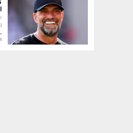
ك
ا
y
أع
ي
ا