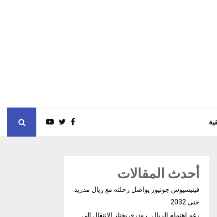
ية
أحدث المقالات
فينيسيوس جونيور يواصل رحلته مع ريال مدريد
حتى 2032
رغم إهتمام الريال.. رودري يختار الإنتقال إلى