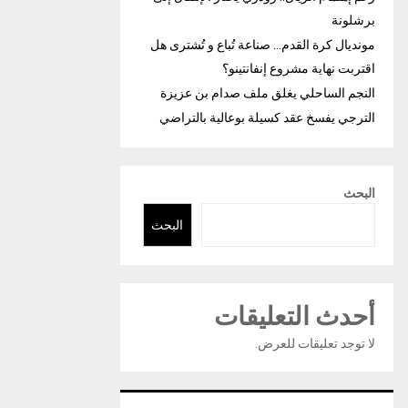
برشلونة
مونديال كرة القدم… صناعة تُباع و تُشترى هل
اقتربت نهاية مشروع إنفانتينو؟
النجم الساحلي يغلق ملف صدام بن عزيزة
الترجي يفسخ عقد كسيلة بوعالية بالتراضي
البحث
البحث
أحدث التعليقات
لا توجد تعليقات للعرض.